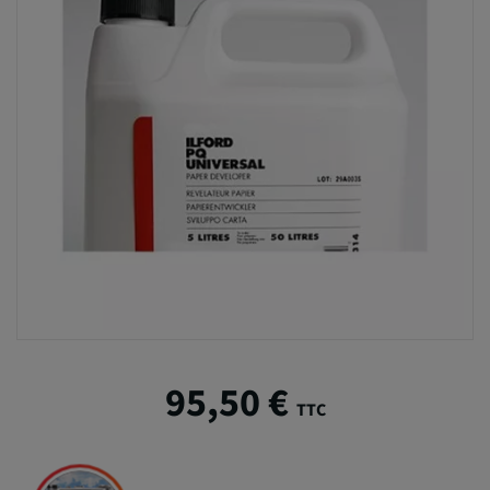
95,50 €
TTC