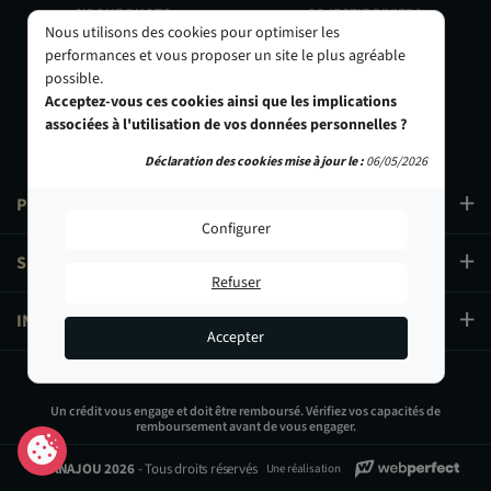
CIRQUE PHOTO
OBJECTIF RIVIERA
Nous utilisons des cookies pour optimiser les
9, bd des Filles-du-Calvaire
24 Rue de l'Hôtel des Postes
performances et vous proposer un site le plus agréable
75003 Paris
06000 Nice
possible.
01 40 29 91 91
04 93 01 52 25
Acceptez-vous ces cookies ainsi que les implications
associées à l'utilisation de vos données personnelles ?
Déclaration des cookies mise à jour le :
06/05/2026
PRODUITS
Configurer
SERVICES
Refuser
INFORMATIONS
Accepter
95,50 €
Un crédit vous engage et doit être remboursé. Vérifiez vos capacités de
remboursement avant de vous engager.
Ajouter au panier
© PANAJOU 2026
- Tous droits réservés
Une réalisation