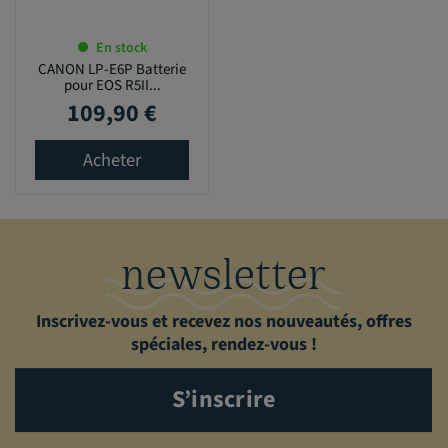
En stock
CANON LP-E6P Batterie
pour EOS R5II...
109,90 €
Prix
Acheter
newsletter
Inscrivez-vous et recevez nos nouveautés, offres
spéciales, rendez-vous !
S’inscrire