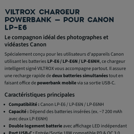
VILTROX CHARGEUR
POWERBANK – POUR CANON
LP-E6
Le compagnon idéal des photographes et
vidéastes Canon
Spécialement conçu pour les utilisateurs d'appareils Canon
utilisant les batteries
LP-E6 / LP-E6N / LP-E6NH
, ce chargeur
intelligent signé VILTROX vous accompagne partout. Il assure
une recharge rapide de
deux batteries simultanées
tout en
faisant office de
powerbank mobile
via sa sortie USB-C.
Caractéristiques principales
Compatibilité :
Canon LP-E6 / LP-E6N / LP-E6NH
Capacité :
Dépend des batteries insérées (ex. ~7 200 mAh
avec deux LP-E6NH)
Double logement batterie
avec affichage LED indépendant
Port USB-C :
Entrée/Sortie 18W compatible PD & QC 3.0