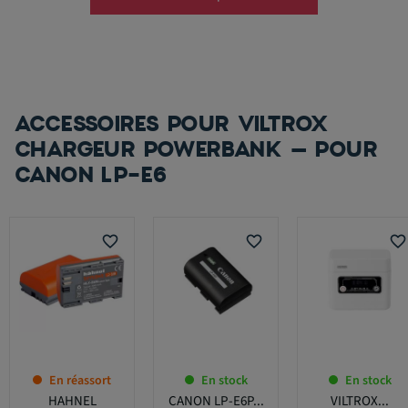
ACCESSOIRES POUR VILTROX
CHARGEUR POWERBANK – POUR
CANON LP-E6
favorite_border
favorite_border
favorite_border
En réassort
En stock
En stock
HAHNEL
CANON LP-E6P...
VILTROX...