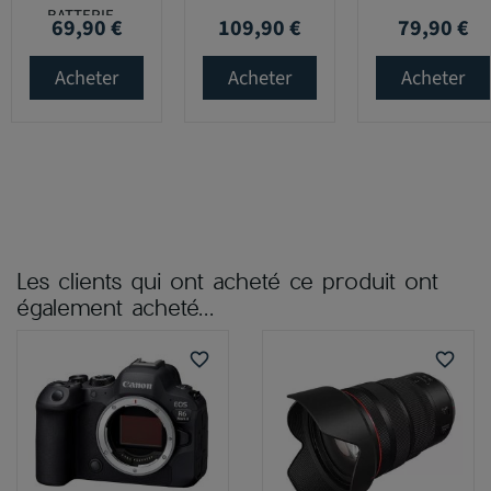
BATTERIE...
69,90 €
109,90 €
79,90 €
Prix
Prix
Prix
Acheter
Acheter
Acheter
Les clients qui ont acheté ce produit ont
également acheté...
favorite_border
favorite_border