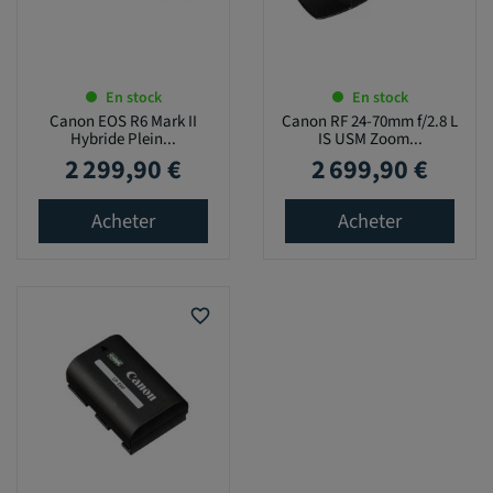
En stock
En stock
Canon EOS R6 Mark II
Canon RF 24-70mm f/2.8 L
Hybride Plein...
IS USM Zoom...
2 299,90 €
2 699,90 €
Prix
Prix
Acheter
Acheter
favorite_border