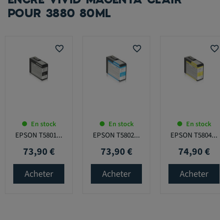
POUR 3880 80ML
favorite_border
favorite_border
favorite_border
En stock
En stock
En stock
EPSON T5801...
EPSON T5802...
EPSON T5804...
73,90 €
73,90 €
74,90 €
Prix
Prix
Prix
Acheter
Acheter
Acheter