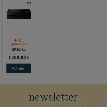
favorite_border
Sur
commande
EPSON...
1 299,00 €
Prix
Acheter
newsletter