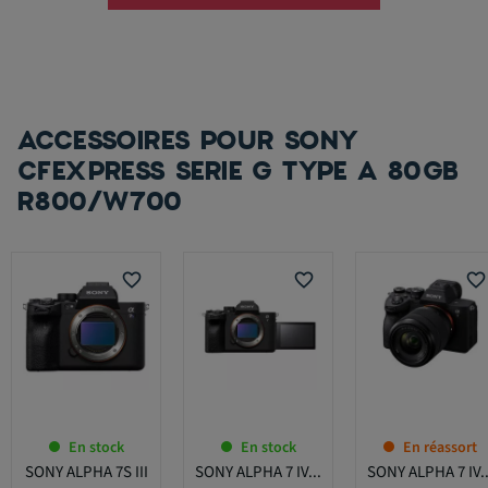
ACCESSOIRES POUR SONY
CFEXPRESS SERIE G TYPE A 80GB
R800/W700
favorite_border
favorite_border
favorite_border
En stock
En stock
En réassort
SONY ALPHA 7S III
SONY ALPHA 7 IV...
SONY ALPHA 7 IV..