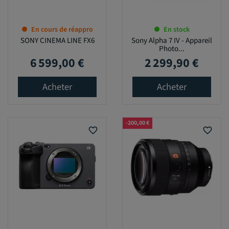
En cours de réappro
En stock
SONY CINEMA LINE FX6
Sony Alpha 7 IV - Appareil
Photo...
6 599,00 €
2 299,90 €
Prix
Prix
Acheter
Acheter
-200,00 €
favorite_border
favorite_border