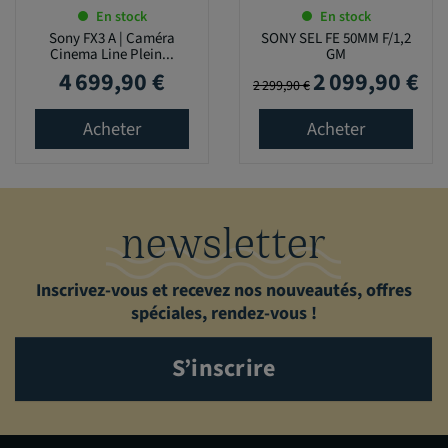
En stock
En stock
Sony FX3 A | Caméra
SONY SEL FE 50MM F/1,2
Cinema Line Plein...
GM
4 699,90 €
2 099,90 €
Prix
Prix de base
Prix
2 299,90 €
Acheter
Acheter
newsletter
Inscrivez-vous et recevez nos nouveautés, offres
spéciales, rendez-vous !
S’inscrire