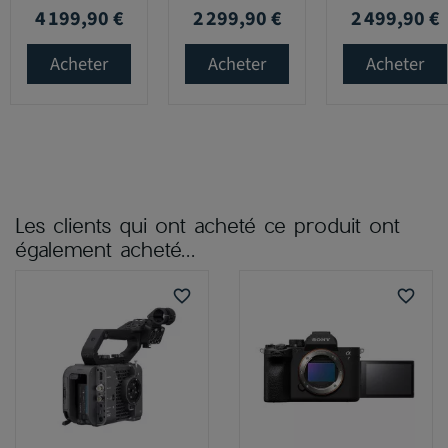
4 199,90 €
2 299,90 €
2 499,90 €
Prix
Prix
Prix
Acheter
Acheter
Acheter
Les clients qui ont acheté ce produit ont
également acheté...
favorite_border
favorite_border