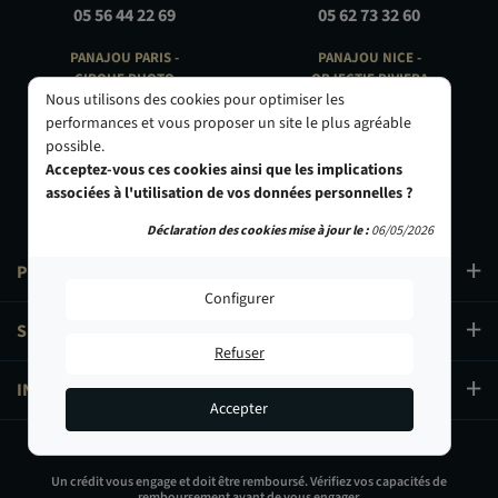
05 56 44 22 69
05 62 73 32 60
PANAJOU PARIS -
PANAJOU NICE -
CIRQUE PHOTO
OBJECTIF RIVIERA
Nous utilisons des cookies pour optimiser les
9, bd des Filles-du-Calvaire
24 Rue de l'Hôtel des Postes
75003 Paris
06000 Nice
performances et vous proposer un site le plus agréable
01 40 29 91 91
04 93 01 52 25
possible.
Acceptez-vous ces cookies ainsi que les implications
associées à l'utilisation de vos données personnelles ?
Déclaration des cookies mise à jour le :
06/05/2026
PRODUITS
Configurer
SERVICES
Refuser
INFORMATIONS
Accepter
679,00 €
Un crédit vous engage et doit être remboursé. Vérifiez vos capacités de
remboursement avant de vous engager.