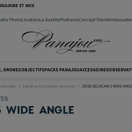
OULOUSE ET NICE
Labo Photo
Location
La Gazette
Podcasts
Concept Store
Ambassade
O, DRONES
OBJECTIFS
PACKS PANAJOU
ACCESSOIRES
OBSERVAT
ras vidéo
Caméras Compactes sportives
ZEISS SECACAM 5 WIDE ANG
VES
5 WIDE ANGLE