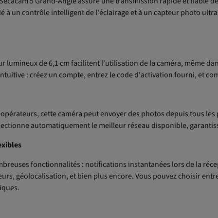
 Secacam 5 Grand-Angle assure une transmission rapide et fiable d
ié à un contrôle intelligent de l'éclairage et à un capteur photo ul
r lumineux de 6,1 cm facilitent l'utilisation de la caméra, même dan
 intuitive : créez un compte, entrez le code d'activation fourni, et 
i-opérateurs, cette caméra peut envoyer des photos depuis tous les pa
électionne automatiquement le meilleur réseau disponible, garanti
exibles
mbreuses fonctionnalités : notifications instantanées lors de la r
ateurs, géolocalisation, et bien plus encore. Vous pouvez choisir e
iques.