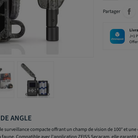
Partager
Livr
J+1 P
Offer
WIDE ANGLE
 surveillance compacte offrant un champ de vision de 100° et une qu
la faune. Compatible avec l'application ZEISS Secacam, elle garantit u