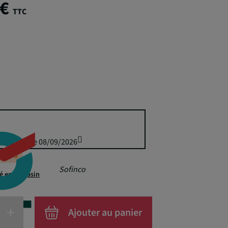
 €
TTC
is 89,95 € le 08/09/2026
éappro
Sofinco
té en magasin
+
Ajouter au panier