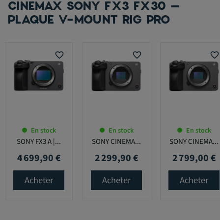
CINEMAX SONY FX3 FX30 –
PLAQUE V-MOUNT RIG PRO
favorite_border
favorite_border
favorite_border
En stock
En stock
En stock
SONY FX3 A |...
SONY CINEMA...
SONY CINEMA...
4 699,90 €
2 299,90 €
2 799,00 €
Prix
Prix
Prix
Acheter
Acheter
Acheter