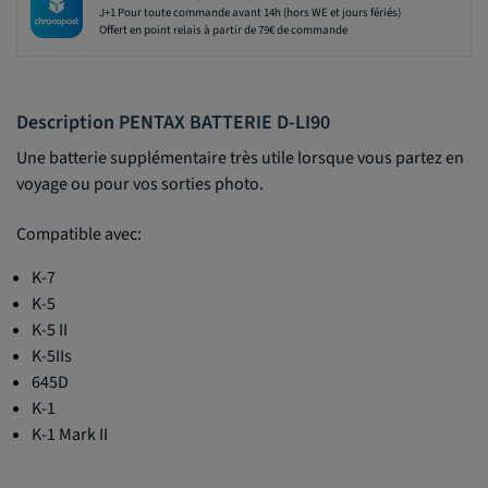
J+1 Pour toute commande avant 14h (hors WE et jours fériés)
Offert en point relais à partir de 79€ de commande
Description PENTAX BATTERIE D-LI90
Une batterie supplémentaire très utile lorsque vous partez en
voyage ou pour vos sorties photo.
Compatible avec:
K-7
K-5
K-5 II
K-5IIs
645D
K-1
K-1 Mark II