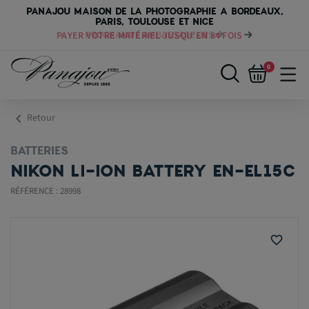
PANAJOU MAISON DE LA PHOTOGRAPHIE A BORDEAUX,
PARIS, TOULOUSE ET NICE
PAYER VOTRE MATÉRIEL JUSQU'EN 84 FOIS
0
chevron_left
Retour
BATTERIES
NIKON LI-ION BATTERY EN-EL15C
RÉFÉRENCE : 28998
favorite_border