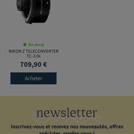
En stock
NIKON Z TELECONVERTER
TC-2.0x
709,90 €
Prix
Acheter
newsletter
Inscrivez-vous et recevez nos nouveautés, offres
spéciales, rendez-vous !