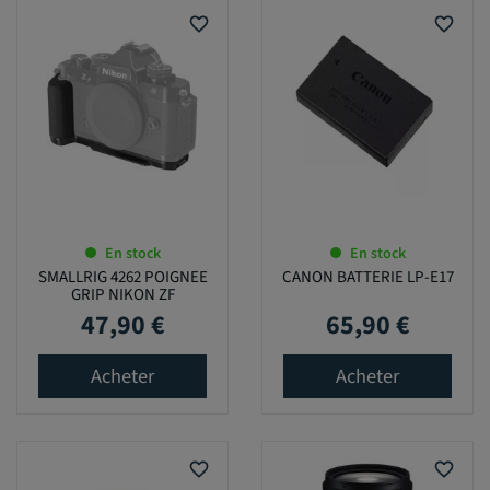
favorite_border
favorite_border
En stock
En stock
SMALLRIG 4262 POIGNEE
CANON BATTERIE LP-E17
GRIP NIKON ZF
47,90 €
65,90 €
Prix
Prix
Acheter
Acheter
favorite_border
favorite_border