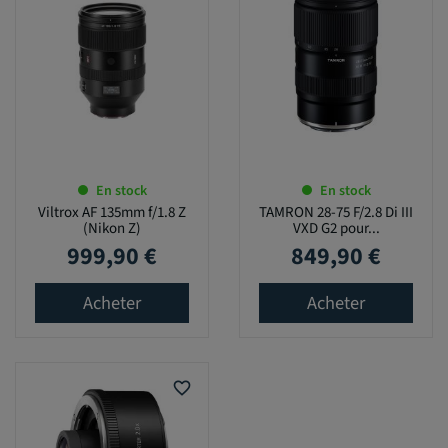
En stock
En stock
Viltrox AF 135mm f/1.8 Z
TAMRON 28-75 F/2.8 Di III
(Nikon Z)
VXD G2 pour...
999,90 €
849,90 €
Prix
Prix
Acheter
Acheter
favorite_border