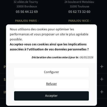
32 allées de Tourny
24 boulevard Matabiau
33000 Bordeaux
31000 Toulouse
05 56 44 22 69
05 62 73 32 60
PANAJOU PARIS -
PANAJOU NICE -
CIRQUE PHOTO
OBJECTIF RIVIERA
Nous utilisons des cookies pour optimiser les
9, bd des Filles-du-Calvaire
24 Rue de l'Hôtel des Postes
performances et vous proposer un site le plus agréable
75003 Paris
06000 Nice
possible.
01 40 29 91 91
04 93 01 52 25
Acceptez-vous ces cookies ainsi que les implications
associées à l'utilisation de vos données personnelles ?
Déclaration des cookies mise à jour le :
06/05/2026
PRODUITS
Configurer
SERVICES
Refuser
INFORMATIONS
Accepter
44,90 €