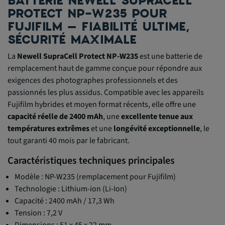
BATTERIE NEWELL SUPRACELL
PROTECT NP-W235 POUR
FUJIFILM – FIABILITÉ ULTIME,
SÉCURITÉ MAXIMALE
La
Newell SupraCell Protect NP-W235
est une batterie de
remplacement haut de gamme conçue pour répondre aux
exigences des photographes professionnels et des
passionnés les plus assidus. Compatible avec les appareils
Fujifilm hybrides et moyen format récents, elle offre une
capacité réelle de 2400 mAh
, une
excellente tenue aux
températures extrêmes
et une
longévité exceptionnelle
, le
tout garanti 40 mois par le fabricant.
Caractéristiques techniques principales
Modèle : NP-W235 (remplacement pour Fujifilm)
Technologie : Lithium-ion (Li-Ion)
Capacité : 2400 mAh / 17,3 Wh
Tension : 7,2 V
Dimensions : 51 x 45 x 22 mm