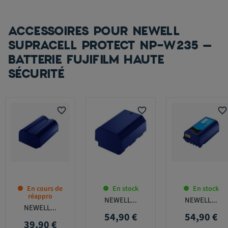
ACCESSOIRES POUR NEWELL
SUPRACELL PROTECT NP-W235 –
BATTERIE FUJIFILM HAUTE
SÉCURITÉ
favorite_border
favorite_border
favorite_border
En cours de
En stock
En stock
réappro
NEWELL...
NEWELL...
NEWELL...
54,90 €
54,90 €
Prix
Prix
39,90 €
Prix