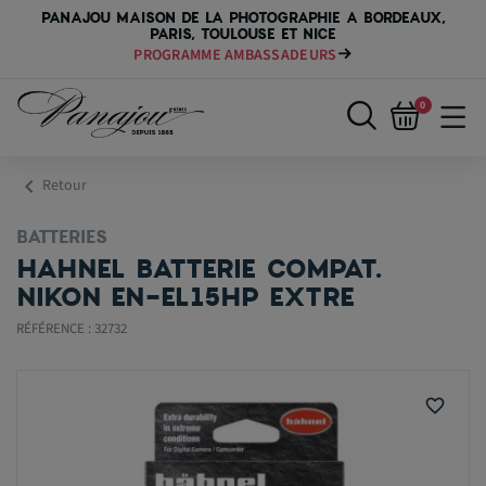
PANAJOU MAISON DE LA PHOTOGRAPHIE A BORDEAUX,
PARIS, TOULOUSE ET NICE
PROGRAMME AMBASSADEURS
PAYER VOTRE MATÉRIEL JUSQU'EN 84 FOIS
0
chevron_left
Retour
BATTERIES
HAHNEL BATTERIE COMPAT.
NIKON EN-EL15HP EXTRE
RÉFÉRENCE : 32732
favorite_border