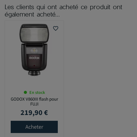
Les clients qui ont acheté ce produit ont
également acheté...
favorite_border
En stock
GODOX V860III flash pour
FUJI
219,90 €
Prix
Acheter