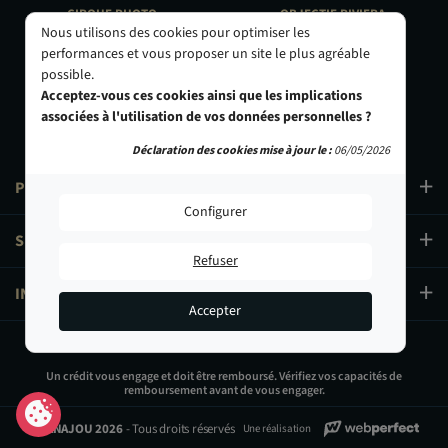
CIRQUE PHOTO
OBJECTIF RIVIERA
Nous utilisons des cookies pour optimiser les
9, bd des Filles-du-Calvaire
24 Rue de l'Hôtel des Postes
75003 Paris
06000 Nice
performances et vous proposer un site le plus agréable
01 40 29 91 91
04 93 01 52 25
possible.
Acceptez-vous ces cookies ainsi que les implications
associées à l'utilisation de vos données personnelles ?
Déclaration des cookies mise à jour le :
06/05/2026
PRODUITS
Configurer
SERVICES
Refuser
INFORMATIONS
Accepter
39,90 €
Un crédit vous engage et doit être remboursé. Vérifiez vos capacités de
remboursement avant de vous engager.
Ajouter au panier
© PANAJOU 2026
- Tous droits réservés
Une réalisation