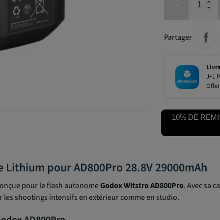
-
Partager
Livr
J+1 P
Offer
10% DE REMI
ie Lithium pour AD800Pro 28.8V 29000mAh
onçue pour le flash autonome
Godox Witstro AD800Pro
. Avec sa c
ur les shootings intensifs en extérieur comme en studio.