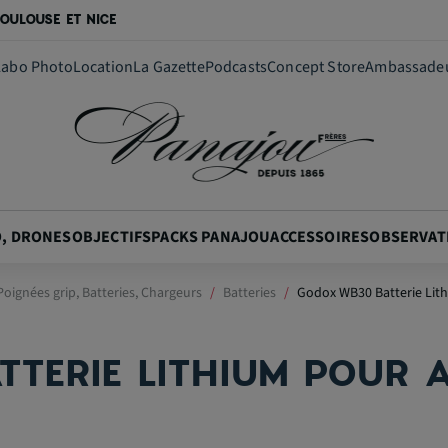
OULOUSE ET NICE
Labo Photo
Location
La Gazette
Podcasts
Concept Store
Ambassade
O, DRONES
OBJECTIFS
PACKS PANAJOU
ACCESSOIRES
OBSERVAT
oignées grip, Batteries, Chargeurs
Batteries
Godox WB30 Batterie Li
TERIE LITHIUM POUR 