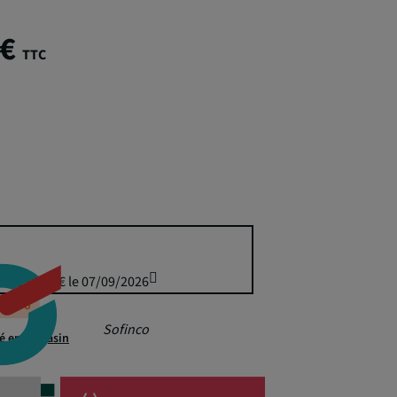
 €
TTC
uis 155,00 € le 07/09/2026
éappro
Sofinco
té en magasin