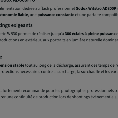
r Godox AD800Pro
d’alimentation dédiée au flash professionnel
Godox Witstro AD800P
utonomie fiable
, une
puissance constante
et une parfaite compatib
ings exigeants
tterie WB30 permet de réaliser jusqu’à
300 éclairs à pleine puissance
roductions en extérieur, aux portraits en lumière naturelle domin
e
tension stable
tout au long de la décharge, assurant des temps de re
 protections nécessaires contre la surcharge, la surchauffe et les var
t fortement recommandé pour les photographes professionnels tra
rer une continuité de production lors de shootings événementiels, 
s