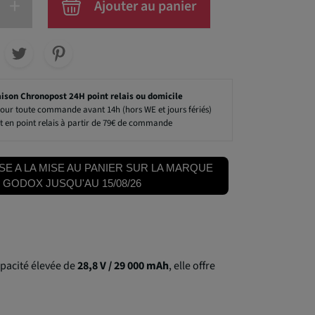
+
Ajouter au panier
aison Chronopost 24H point relais ou domicile
our toute commande avant 14h (hors WE et jours fériés)
t en point relais à partir de 79€ de commande
SE A LA MISE AU PANIER SUR LA MARQUE
GODOX JUSQU'AU 15/08/26
apacité élevée de
28,8 V / 29 000 mAh
, elle offre