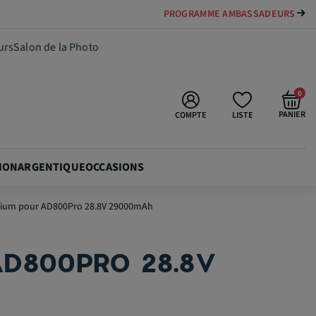
PAYER VOTRE MATÉRIEL JUSQU'EN 84 FOIS
310,00 €
Ajouter au panier
urs
Salon de la Photo
0
PANIER
COMPTE
LISTE
ION
ARGENTIQUE
OCCASIONS
thium pour AD800Pro 28.8V 29000mAh
AD800PRO 28.8V