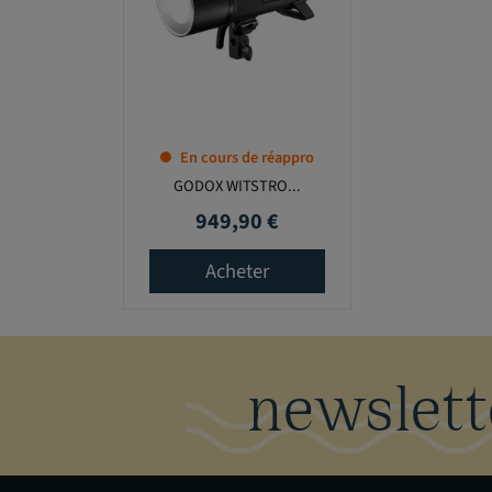
En cours de réappro
GODOX WITSTRO...
949,90 €
Prix
Acheter
newslett