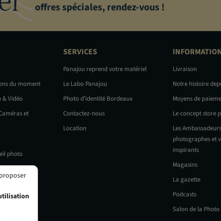
offres spéciales, rendez-vous !
SERVICES
INFORMATIO
Panajou reprend votre matériel
Livraison
ions du moment
Le Labo Panajou
Notre histoire dep
o & Vidéo
Photo d’identité Bordeaux
Moyens de paieme
 Caméras et
Contactez-nous
Le concept store 
Location
Les Ambassadeurs
photographes et v
inspirants
eil photo
Magasins
 proposer
La gazette
Podcasts
tilisation
Salon de la Photo