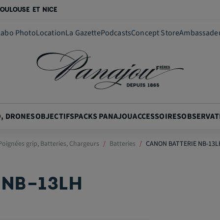
OULOUSE ET NICE
Labo Photo
Location
La Gazette
Podcasts
Concept Store
Ambassade
O, DRONES
OBJECTIFS
PACKS PANAJOU
ACCESSOIRES
OBSERVAT
oignées grip, Batteries, Chargeurs
Batteries
CANON BATTERIE NB-13L
 NB-13LH