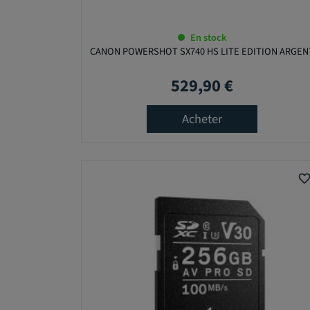
En stock
CANON POWERSHOT SX740 HS LITE EDITION ARGEN
529,90 €
Prix
Acheter
favorite_bord