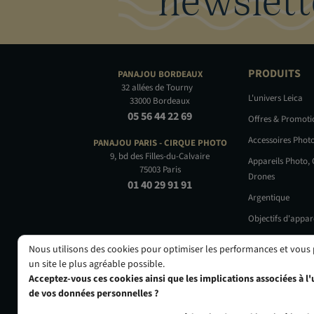
PRODUITS
PANAJOU
BORDEAUX
32 allées de Tourny
L'univers Leica
33000 Bordeaux
05 56 44 22 69
Offres & Promot
Accessoires Phot
PANAJOU PARIS -
CIRQUE PHOTO
9, bd des Filles-du-Calvaire
Appareils Photo,
75003 Paris
Drones
01 40 29 91 91
Argentique
Objectifs d'appar
Occasions
Nous utilisons des cookies pour optimiser les performances et vous
un site le plus agréable possible.
Acceptez-vous ces cookies ainsi que les implications associées à l'u
de vos données personnelles ?