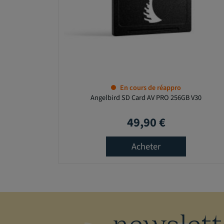
En cours de réappro
Angelbird SD Card AV PRO 256GB V30
49,90 €
Prix
Acheter
newslett