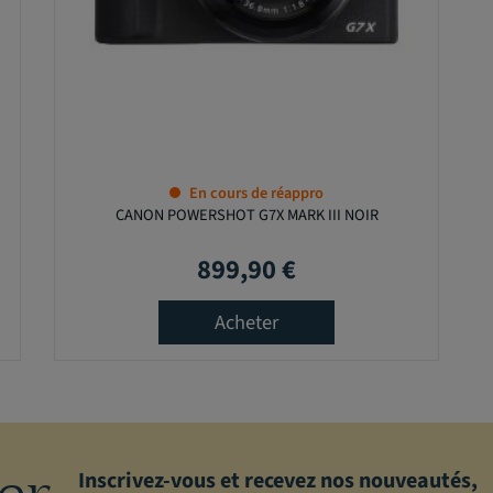
En cours de réappro
CANON POWERSHOT G7X MARK III NOIR
899,90 €
Prix
Acheter
er
Inscrivez-vous et recevez nos nouveautés,