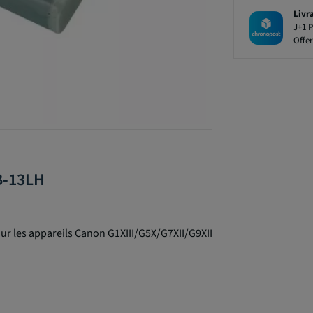
Livr
J+1 P
Offer
B-13LH
ur les appareils Canon
G1XIII/G5X/G7XII/G9XII