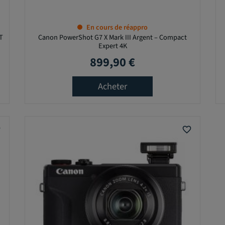
En cours de réappro
T
Canon PowerShot G7 X Mark III Argent – Compact
Expert 4K
899,90 €
Prix
Acheter
er
favorite_border