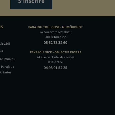
S’inscrire
NS
PANAJOU TOULOUSE -
NUMÉRIPHOT
24 boulevard Matabiau
31000 Toulouse
05 62 73 32 60
uis 1865
nt
PANAJOU NICE -
OBJECTIF RIVIERA
24 Rue de l'Hôtel des Postes
par Panajou
06000 Nice
 Panajou :
04 93 01 52 25
idéastes