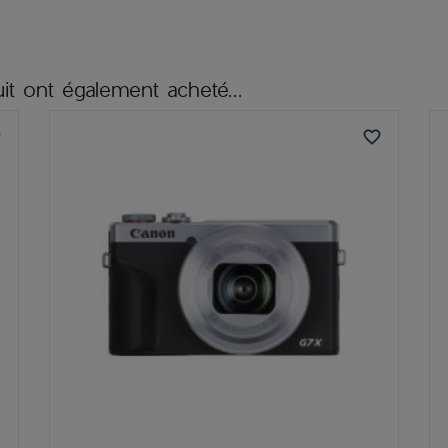
it ont également acheté...
er
favorite_border