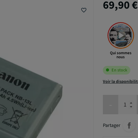
69,90 
favorite_border
Qui sommes
nous
En stock
Voir la disponibili
-
Partager