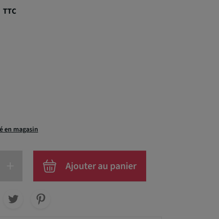
€
TTC
té en magasin
+
Ajouter au panier