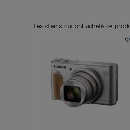
Les clients qui ont acheté ce produ
favorite_bord