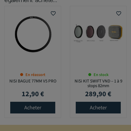
favorite_border
favorite_border
En réassort
En stock
NISI BAGUE 77MM V5 PRO
NiSi KIT SWIFT VND – 1 à 9
stops 82mm
12,90 €
289,90 €
Prix
Prix
Acheter
Acheter