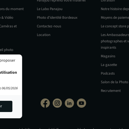
Panajou reprend votre matériel
Livraison
ions du moment
Le Labo Panajou
Notre histoire dep
o & Vidéo
Photo d’identité Bordeaux
Moyens de paieme
 Caméras et
Contactez-nous
Le concept store 
Location
Les Ambassadeurs
photographes et v
inspirants
eil photo
Magasins
 proposer
La gazette
tilisation
Podcasts
Salon de la Photo
:
06/05/2026
Recrutement
er