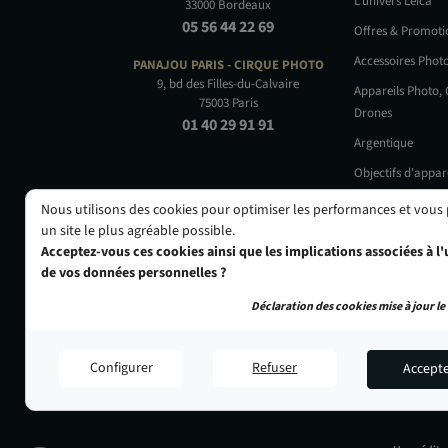
L'univers Leica
33000 Bordeaux
05 56 44 22 69
Offres & Promot
Accessoires Phot
PANAJOU PARIS -
CIRQUE PHOTO
9, bd des Filles-du-Calvaire
Appareils Photo,
75003 Paris
Drones
01 40 29 91 91
Argentique
Objectifs d'appar
Occasions
Nous utilisons des cookies pour optimiser les performances et vous
un site le plus agréable possible.
Acceptez-vous ces cookies ainsi que les implications associées à l'u
de vos données personnelles ?
Déclaration des cookies mise à jour le 
Configurer
Refuser
Accept