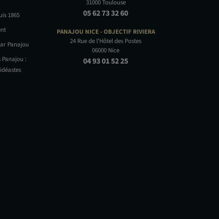
31000 Toulouse
05 62 73 32 60
uis 1865
nt
PANAJOU NICE -
OBJECTIF RIVIERA
24 Rue de l'Hôtel des Postes
par Panajou
06000 Nice
 Panajou :
04 93 01 52 25
idéastes