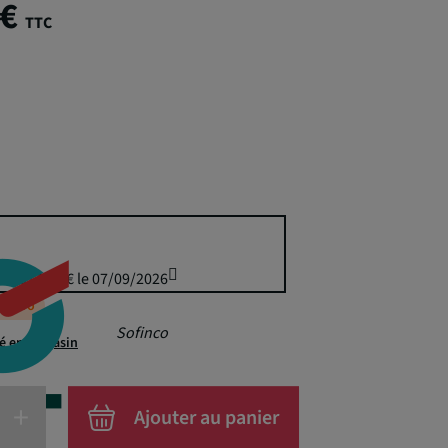
 €
TTC
uis 374,95 € le 07/09/2026
éappro
Sofinco
té en magasin
+
Ajouter au panier