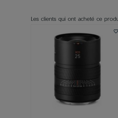
Les clients qui ont acheté ce produ
favorite_bord