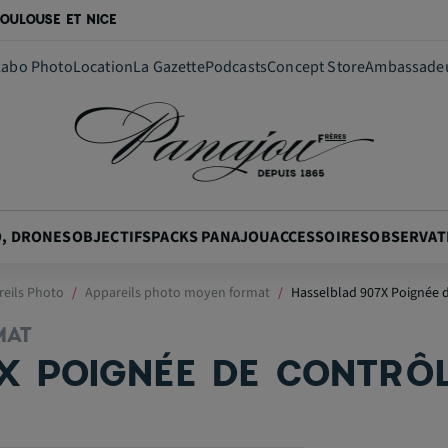
OULOUSE ET NICE
Labo Photo
Location
La Gazette
Podcasts
Concept Store
Ambassade
O, DRONES
OBJECTIFS
PACKS PANAJOU
ACCESSOIRES
OBSERVAT
eils Photo
Appareils photo moyen format
Hasselblad 907X Poignée 
MAT
X POIGNÉE DE CONTRÔ