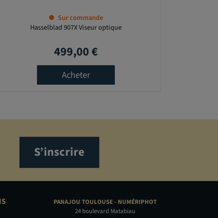
Sur commande
Hasselblad 907X Viseur optique
499,00 €
Prix
Acheter
S’inscrire
NS
PANAJOU TOULOUSE -
NUMÉRIPHOT
24 boulevard Matabiau