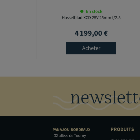
En stock
Hasselblad XCD 25V 25mm f/2.5
4 199,00 €
Prix
Acheter
newslett
PRODUITS
PANAJOU
BORDEAUX
32 allées de Tourny