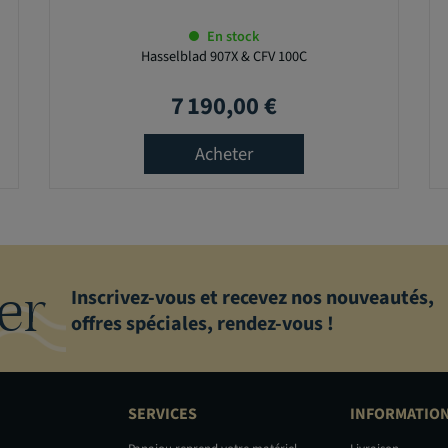
En stock
Hasselblad 907X & CFV 100C
7 190,00 €
Prix
Acheter
er
Inscrivez-vous et recevez nos nouveautés,
offres spéciales, rendez-vous !
SERVICES
INFORMATIO