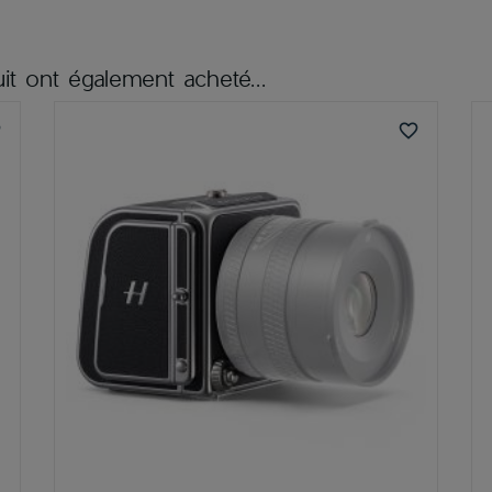
it ont également acheté...
er
favorite_border