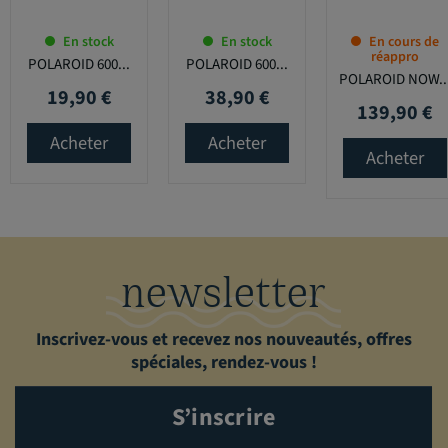
En stock
En stock
En cours de
réappro
POLAROID 600...
POLAROID 600...
POLAROID NOW..
19,90 €
38,90 €
Prix
Prix
139,90 €
Prix
Acheter
Acheter
Acheter
newsletter
Inscrivez-vous et recevez nos nouveautés, offres
spéciales, rendez-vous !
S’inscrire