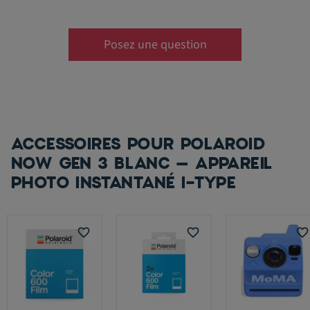
Posez une question
ACCESSOIRES POUR POLAROID
NOW GEN 3 BLANC – APPAREIL
PHOTO INSTANTANÉ I-TYPE
favorite_border
favorite_border
favorite_border