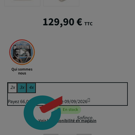
129,90 €
TTC
Qui sommes
nous
2x
3x
4x
Payez 66,06 € puis 64,95 € le 09/09/2026
En stock
Sofinco
Voir la disponibilité en magasin