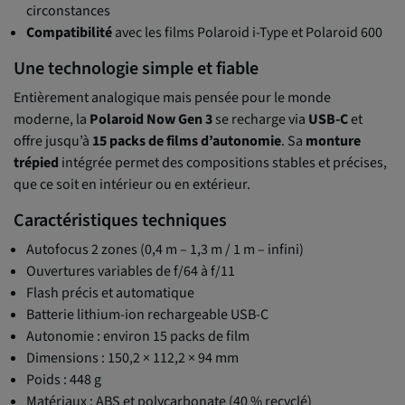
circonstances
Compatibilité
avec les films Polaroid i-Type et Polaroid 600
Une technologie simple et fiable
Entièrement analogique mais pensée pour le monde
moderne, la
Polaroid Now Gen 3
se recharge via
USB-C
et
offre jusqu’à
15 packs de films d’autonomie
. Sa
monture
trépied
intégrée permet des compositions stables et précises,
que ce soit en intérieur ou en extérieur.
Caractéristiques techniques
Autofocus 2 zones (0,4 m – 1,3 m / 1 m – infini)
Ouvertures variables de f/64 à f/11
Flash précis et automatique
Batterie lithium-ion rechargeable USB-C
Autonomie : environ 15 packs de film
Dimensions : 150,2 × 112,2 × 94 mm
Poids : 448 g
Matériaux : ABS et polycarbonate (40 % recyclé)