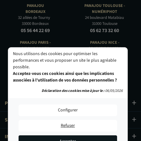
PANAJOU
PANAJOU TOULOUSE -
BORDEAUX
NUMÉRIPHOT
32 allées de Tourny
24 boulevard Matabiau
33000 Bordeaux
31000 Toulouse
05 56 44 22 69
05 62 73 32 60
PANAJOU PARIS -
PANAJOU NICE -
CIRQUE PHOTO
OBJECTIF RIVIERA
Nous utilisons des cookies pour optimiser les
9, bd des Filles-du-Calvaire
24 Rue de l'Hôtel des Postes
performances et vous proposer un site le plus agréable
75003 Paris
06000 Nice
possible.
01 40 29 91 91
04 93 01 52 25
Acceptez-vous ces cookies ainsi que les implications
associées à l'utilisation de vos données personnelles ?
Déclaration des cookies mise à jour le :
06/05/2026
PRODUITS
Configurer
SERVICES
Refuser
INFORMATIONS