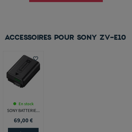
ACCESSOIRES POUR SONY ZV-E10
favorite_border
En stock
SONY BATTERIE...
69,00 €
Prix