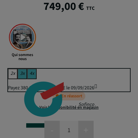
749,00 €
TTC
Qui sommes
nous
2x
3x
4x
Payez 380,94 € puis 374,50 € le 09/09/2026
En réassort
Sofinco
Voir la disponibilité en magasin
-
+