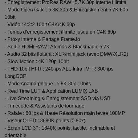
- Enregistrement ProRes RAW : 5.7K 30p interne illimité
- Mode Open Gate : 5.8K 30p & Enregistrement 5.7K 60p
10bit
- Vidéo : 4:2:2 10bit C4K/4K 60p
- Temps d’enregistrement illimité jusqu’en C4K 60p
- Proxy interne & Partage Frame.io
- Sortie HDMI RAW : Atomos & Blackmagic 5.7K
- Audio 32 bits flottant : XLR/mini jack (avec DMW-XLR2)
- Slow Motion : 4K 120p 10bit
- FHD 10bit HFR : 240 ips ALL-Intra | VFR 300 ips
LongGOP
- Mode Anamorphique : 5.8K 30p 10bits
- Real Time LUT & Application LUMIX LAB
- Live Streaming & Enregistrement SSD via USB
- Timecode & Assistants de tournage
- Rafale : 60 ips & Haute Résolution main levée 100MP
- Viseur OLED : 3680K points (0.80x)
- Écran LCD 3’’ : 1840K points, tactile, inclinable et
orientable