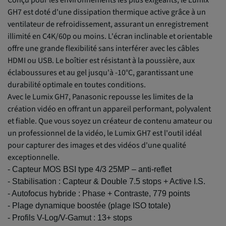
Conçu pour les environnements les plus exigeants, le Lumix
GH7 est doté d'une dissipation thermique active grâce à un
ventilateur de refroidissement, assurant un enregistrement
illimité en C4K/60p ou moins. L'écran inclinable et orientable
offre une grande flexibilité sans interférer avec les câbles
HDMI ou USB. Le boîtier est résistant à la poussière, aux
éclaboussures et au gel jusqu'à -10°C, garantissant une
durabilité optimale en toutes conditions.
Avec le Lumix GH7, Panasonic repousse les limites de la
création vidéo en offrant un appareil performant, polyvalent
et fiable. Que vous soyez un créateur de contenu amateur ou
un professionnel de la vidéo, le Lumix GH7 est l'outil idéal
pour capturer des images et des vidéos d'une qualité
exceptionnelle.
- Capteur MOS BSI type 4/3 25MP – anti-reflet
- Stabilisation : Capteur & Double 7.5 stops + Active I.S.
- Autofocus hybride : Phase + Contraste, 779 points
- Plage dynamique boostée (plage ISO totale)
- Profils V-Log/V-Gamut : 13+ stops