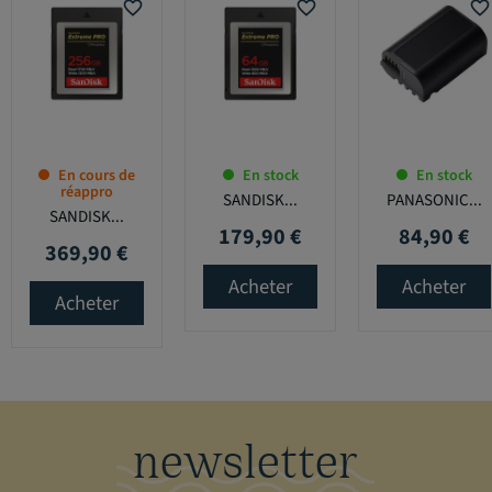
favorite_border
favorite_border
favorite_border
En cours de
En stock
En stock
réappro
SANDISK...
PANASONIC...
SANDISK...
179,90 €
84,90 €
Prix
Prix
369,90 €
Prix
Acheter
Acheter
Acheter
newsletter