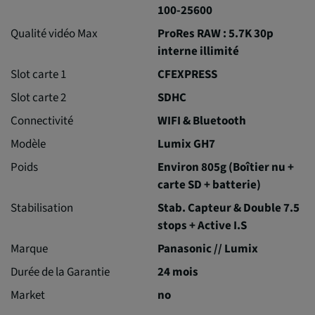
100-25600
Qualité vidéo Max
ProRes RAW : 5.7K 30p
interne illimité
Slot carte 1
CFEXPRESS
Slot carte 2
SDHC
Connectivité
WIFI & Bluetooth
Modèle
Lumix GH7
Poids
Environ 805g (Boîtier nu +
carte SD + batterie)
Stabilisation
Stab. Capteur & Double 7.5
stops + Active I.S
Marque
Panasonic // Lumix
Durée de la Garantie
24 mois
Market
no