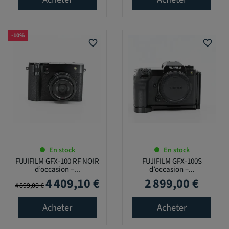
-10%
favorite_border
favorite_border
En stock
En stock
FUJIFILM GFX-100 RF NOIR
FUJIFILM GFX-100S
d’occasion –...
d’occasion –...
4 409,10 €
2 899,00 €
Prix de base
Prix
Prix
4 899,00 €
Acheter
Acheter