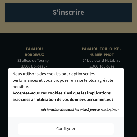
S’inscrire
PANAJOU
PANAJOU TOULOUSE -
BORDEAUX
NUMÉRIPHOT
32 allées de Tourny
24 boulevard Matabiau
33000 Bordeaux
31000 Toulouse
05 56 44 22 69
05 62 73 32 60
Nous utilisons des cookies pour optimiser les
performances et vous proposer un site le plus agréable
PANAJOU PARIS -
PANAJOU NICE -
possible.
CIRQUE PHOTO
OBJECTIF RIVIERA
Acceptez-vous ces cookies ainsi que les implications
9, bd des Filles-du-Calvaire
24 Rue de l'Hôtel des Postes
associées à l'utilisation de vos données personnelles ?
75003 Paris
06000 Nice
01 40 29 91 91
04 93 01 52 25
Déclaration des cookies mise à jour le :
06/05/2026
Configurer