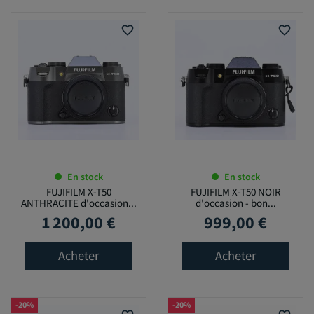
favorite_border
favorite_border
En stock
En stock
FUJIFILM X-T50
FUJIFILM X-T50 NOIR
ANTHRACITE d'occasion...
d'occasion - bon...
1 200,00 €
999,00 €
Prix
Prix
Acheter
Acheter
-20%
-20%