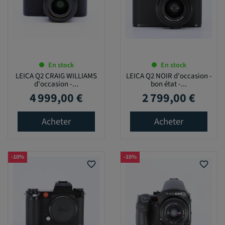
En stock
En stock
LEICA Q2 CRAIG WILLIAMS
LEICA Q2 NOIR d'occasion -
d'occasion -...
bon état -...
4 999,00 €
2 799,00 €
Prix
Prix
Acheter
Acheter
-10%
-10%
favorite_border
favorite_border