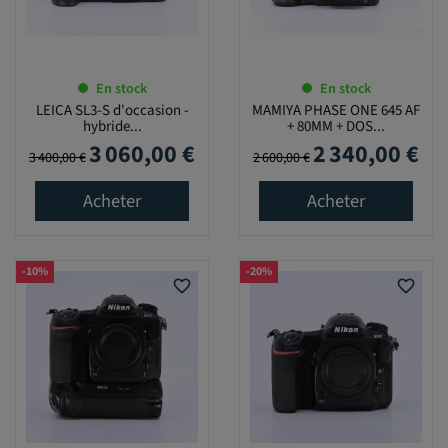
En stock
En stock
LEICA SL3-S d'occasion -
MAMIYA PHASE ONE 645 AF
hybride...
+ 80MM + DOS...
3 060,00 €
2 340,00 €
Prix de base
Prix
Prix de base
Prix
3 400,00 €
2 600,00 €
Acheter
Acheter
-10%
-20%
favorite_border
favorite_border