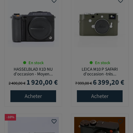
favorite_border
favorite_border
En stock
En stock
HASSELBLAD X1D NU
LEICA M10 P SAFARI
d'occasion - Moyen...
d'occasion -très...
1 920,00 €
6 399,20 €
Prix de base
Prix
Prix de base
Prix
2 400,00 €
7 999,00 €
Acheter
Acheter
-10%
favorite_border
favorite_border