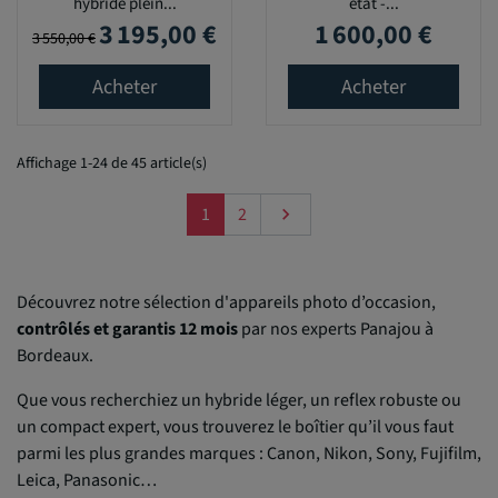
hybride plein...
état -...
3 195,00 €
1 600,00 €
Prix de base
Prix
Prix
3 550,00 €
Acheter
Acheter
Affichage 1-24 de 45 article(s)
Suivant
1
2

Découvrez notre sélection d'appareils photo d’occasion,
contrôlés et garantis 12 mois
par nos experts Panajou à
Bordeaux.
Que vous recherchiez un hybride léger, un reflex robuste ou
un compact expert, vous trouverez le boîtier qu’il vous faut
parmi les plus grandes marques : Canon, Nikon, Sony, Fujifilm,
Leica, Panasonic…