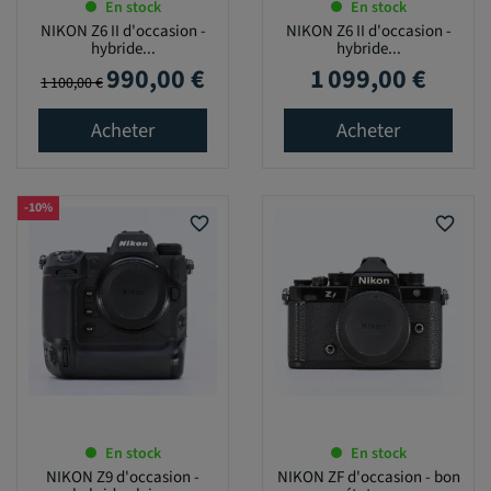
En stock
En stock
NIKON Z6 II d'occasion -
NIKON Z6 II d'occasion -
hybride...
hybride...
990,00 €
1 099,00 €
Prix de base
Prix
Prix
1 100,00 €
Acheter
Acheter
-10%
favorite_border
favorite_border
En stock
En stock
NIKON Z9 d'occasion -
NIKON ZF d'occasion - bon