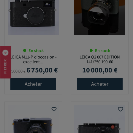
En stock
En stock
LEICA M11-P d'occasion -
LEICA Q2 007 EDITION
excellent...
141/250 190-60
FILTRER
6 750,00 €
10 000,00 €
Prix de base
Prix
Prix
7 500,00 €
Acheter
Acheter
favorite_border
favorite_border