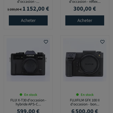
d'occasion -...
d'occasion - réflex...
1 152,00 €
300,00 €
Prix de base
Prix
Prix
1 280,00 €
Acheter
Acheter
favorite_border
favorite_border
En stock
En stock
FUJI X-T30 d'occasion -
FUJIFILM GFX 100 II
hybride APS-C...
d'occasion - bon...
599,00 €
6 500,00 €
Prix
Prix