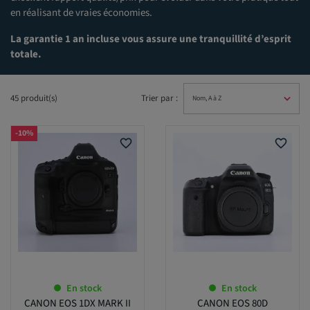
en réalisant de vraies économies.
La garantie 1 an incluse vous assure une tranquillité d’esprit
totale.
45 produit(s)
Trier par :
-10%
favorite_border
favorite_border
En stock
En stock
CANON EOS 1DX MARK II
CANON EOS 80D