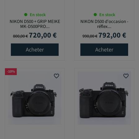
En stock
En stock
NIKON D500 + GRIP MEIKE
NIKON D500 d'occasion -
MK-D500PRO...
réflex...
720,00 €
792,00 €
Prix de base
Prix
Prix de base
Prix
800,00 €
990,00 €
Acheter
Acheter
-10%
favorite_border
favorite_border