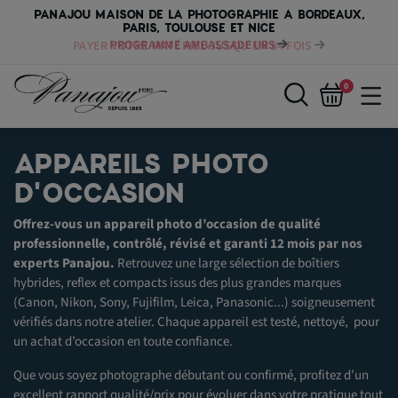
PANAJOU MAISON DE LA PHOTOGRAPHIE A BORDEAUX,
PARIS, TOULOUSE ET NICE
PAYER VOTRE MATÉRIEL JUSQU'EN 84 FOIS
0
APPAREILS PHOTO
D'OCCASION
Offrez-vous un appareil photo d’occasion de qualité
professionnelle, contrôlé, révisé et garanti 12 mois par nos
experts Panajou.
Retrouvez une large sélection de boîtiers
hybrides, reflex et compacts issus des plus grandes marques
(Canon, Nikon, Sony, Fujifilm, Leica, Panasonic...) soigneusement
vérifiés dans notre atelier. Chaque appareil est testé, nettoyé, pour
un achat d’occasion en toute confiance.
Que vous soyez photographe débutant ou confirmé, profitez d’un
excellent rapport qualité/prix pour évoluer dans votre pratique tout