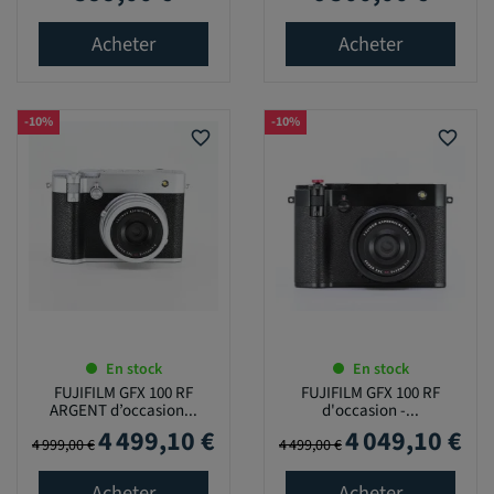
Acheter
Acheter
-10%
-10%
favorite_border
favorite_border
En stock
En stock
FUJIFILM GFX 100 RF
FUJIFILM GFX 100 RF
ARGENT d’occasion...
d'occasion -...
4 499,10 €
4 049,10 €
Prix de base
Prix
Prix de base
Prix
4 999,00 €
4 499,00 €
Acheter
Acheter