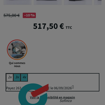
575,00 €
-10%
517,50 €
TTC
Qui sommes
nous
2x
3x
4x
Payez 263,20 € puis 258,75 € le 06/09/2026
Voir la disponibilité en magasin
Sofinco