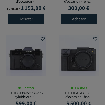
d'occasion -...
d'occasion - réflex...
1 152,00 €
300,00 €
Prix de base
Prix
Prix
1 280,00 €
Acheter
Acheter
favorite_border
favorite_border
En stock
En stock
FUJI X-T30 d'occasion -
FUJIFILM GFX 100 II
hybride APS-C...
d'occasion - bon...
599,00 €
6 500,00 €
Prix
Prix