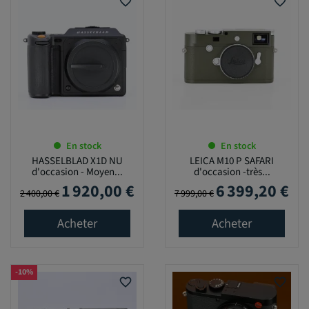
favorite_border
favorite_border
En stock
En stock
HASSELBLAD X1D NU
LEICA M10 P SAFARI
d'occasion - Moyen...
d'occasion -très...
1 920,00 €
6 399,20 €
Prix de base
Prix
Prix de base
Prix
2 400,00 €
7 999,00 €
Acheter
Acheter
-10%
favorite_border
favorite_border