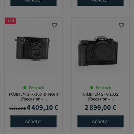
-10%
favorite_border
favorite_border
En stock
En stock
FUJIFILM GFX-100 RF NOIR
FUJIFILM GFX-100S
d’occasion –...
d’occasion –...
4 409,10 €
2 899,00 €
Prix de base
Prix
Prix
4 899,00 €
Acheter
Acheter