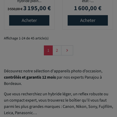
hybride plein...
état -...
3 195,00 €
1 600,00 €
Prix de base
Prix
Prix
3 550,00 €
Acheter
Acheter
Affichage 1-24 de 45 article(s)
Suivant
1
2

Découvrez notre sélection d'appareils photo d’occasion,
contrôlés et garantis 12 mois
par nos experts Panajou à
Bordeaux.
Que vous recherchiez un hybride léger, un reflex robuste ou
un compact expert, vous trouverez le boîtier qu’il vous faut
parmi les plus grandes marques : Canon, Nikon, Sony, Fujifilm,
Leica, Panasonic…