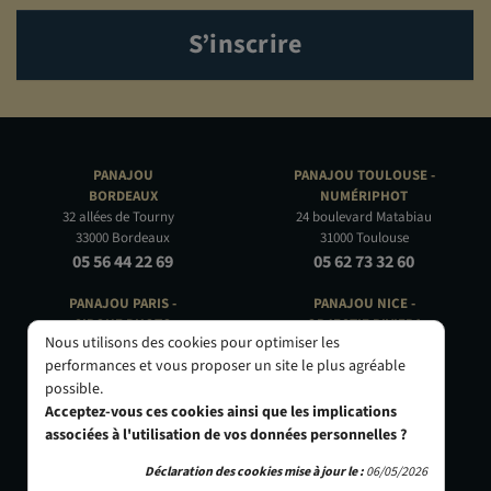
S’inscrire
PANAJOU
PANAJOU TOULOUSE -
BORDEAUX
NUMÉRIPHOT
32 allées de Tourny
24 boulevard Matabiau
33000 Bordeaux
31000 Toulouse
05 56 44 22 69
05 62 73 32 60
PANAJOU PARIS -
PANAJOU NICE -
CIRQUE PHOTO
OBJECTIF RIVIERA
Nous utilisons des cookies pour optimiser les
9, bd des Filles-du-Calvaire
24 Rue de l'Hôtel des Postes
performances et vous proposer un site le plus agréable
75003 Paris
06000 Nice
possible.
01 40 29 91 91
04 93 01 52 25
Acceptez-vous ces cookies ainsi que les implications
associées à l'utilisation de vos données personnelles ?
Déclaration des cookies mise à jour le :
06/05/2026