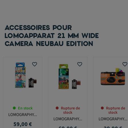
ACCESSOIRES POUR
LOMOAPPARAT 21 MM WIDE
CAMERA NEUBAU EDITION
favorite_border
favorite_border
favorite_border
En stock
Rupture de
Rupture de
stock
stock
LOMOGRAPHY...
LOMOGRAPHY...
LOMOGRAPHY...
59,00 €
Prix