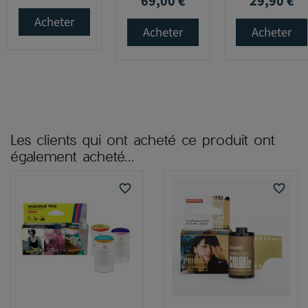
69,00 €
29,90 €
Prix
Prix
Acheter
Acheter
Acheter
Les clients qui ont acheté ce produit ont
également acheté...
favorite_border
favorite_border