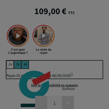
109,00 €
TTC
C'est quoi
La visite du
L'argentique ?
rayon
2x
3x
4x
Payez 55,43 € puis 54,50 € le 06/09/2026
Voir la disponibilité en magasin
Sofinco
-
+