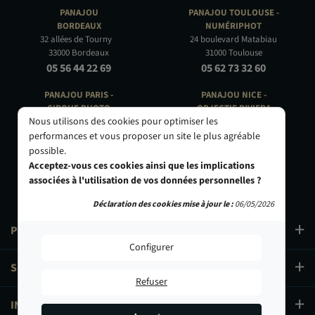
PANAJOU
PANAJOU TOULOUSE -
BORDEAUX
NUMÉRIPHOT
32 allées de Tourny
24 boulevard Matabiau
33000 Bordeaux
31000 Toulouse
05 56 44 22 69
05 62 73 32 60
PANAJOU PARIS -
PANAJOU NICE -
CIRQUE PHOTO
OBJECTIF RIVIERA
Nous utilisons des cookies pour optimiser les
9, bd des Filles-du-Calvaire
24 Rue de l'Hôtel des Postes
75003 Paris
06000 Nice
performances et vous proposer un site le plus agréable
01 40 29 91 91
04 93 01 52 25
possible.
Acceptez-vous ces cookies ainsi que les implications
associées à l'utilisation de vos données personnelles ?
Déclaration des cookies mise à jour le :
06/05/2026
PRODUITS
Configurer
SERVICES
Refuser
INFORMATIONS