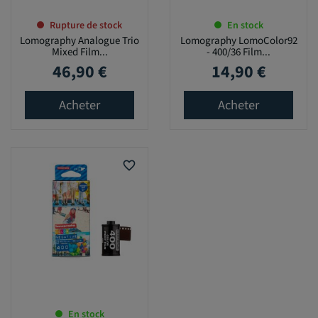
Rupture de stock
En stock
Lomography Analogue Trio
Lomography LomoColor92
Mixed Film...
- 400/36 Film...
46,90 €
14,90 €
Prix
Prix
Acheter
Acheter
favorite_border
En stock