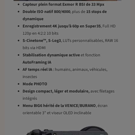
Capteur plein format Exmor R BSI de 33 Mpx
Double ISO natif 800/4000
, plus de
15 stops de
dynamique
Enregistrement 4K jusqu’à 60p en Super35
, Full HD
120p en 4:2:2 10 bits
S-Cinetone™, S-Log3
, LUTs personnalisables, RAW 16
bits via HDMI
Stabilisation dynamique active
et fonction
AutoFraming IA
AF temps réel IA
: humains, animaux, véhicules,
insectes
Mode PHOTO
Design compact, léger et modulaire,
avec filetages
intégrés
Menu BIG6 hérité de la VENICE/BURANO
, écran
orientable 3" et viseur OLED inclinable