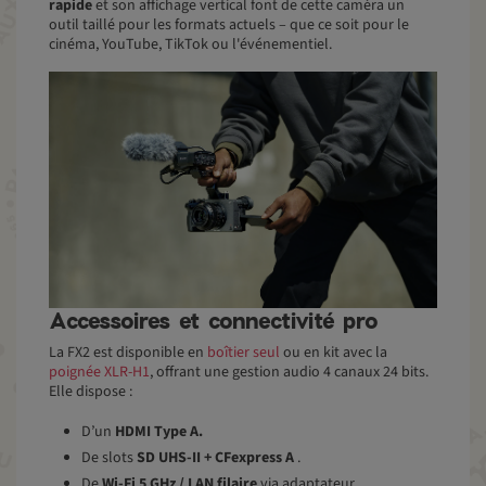
rapide
et son affichage vertical font de cette caméra un
outil taillé pour les formats actuels – que ce soit pour le
cinéma, YouTube, TikTok ou l'événementiel.
Accessoires et connectivité pro
La FX2 est disponible en
boîtier seul
ou en kit avec la
poignée XLR-H1
, offrant une gestion audio 4 canaux 24 bits.
Elle dispose :
D’un
HDMI Type A.
De slots
SD UHS-II + CFexpress A
.
De
Wi-Fi 5 GHz / LAN filaire
via adaptateur.