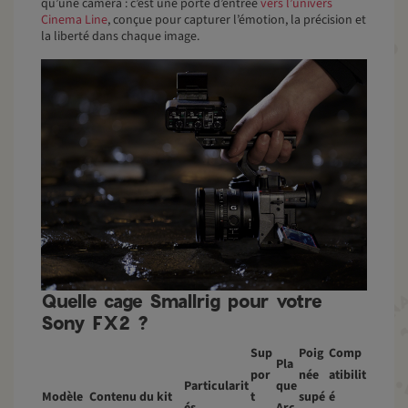
qu’une caméra : c’est une porte d’entrée
vers l’univers
Cinema Line
, conçue pour capturer l’émotion, la précision et
la liberté dans chaque image.
Quelle cage Smallrig pour votre
Sony FX2 ?
Sup
Poig
Comp
Pla
por
née
atibilit
Particularit
que
Modèle
Contenu du kit
t
supé
é
és
Arc