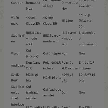
Plein format
Plein format
Capteur
format 33
format 10,2
33 Mpx
10,2 Mpx
Mpx
Mpx
4K 120p
Vidéo
4K 60p
4K 60p
4K 120p
(RAW via
max.
(Super35)
(Super35)
SDI)
IBIS 5 axes
IBIS 5 axes
Électroniqu
Stabilisati
IBIS 5 axes +
+ mode
+ mode
e
on
mode actif
actif
actif
uniquement
Oui
Viseur
Oui (intégré)
Non
Non
(intégré)
Non (sans
Poignée XLR
Poignée
Entrée XLR
Audio pro
XLR)
incluse
XLR incluse
intégrée
Sortie
HDMI 16
HDMI 16
SDI RAW 16
HDMI 16 bits
RAW
bits
bits
bits
Stabilisati
Oui
Oui (cadrage
on du
(cadrage
Oui
Non
assisté)
sujet
assisté)
Interface
UI CineAlta
UI CineAlta
Cine /
Pro FX6 /