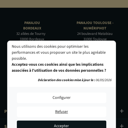
PANAJOU
PANAJOU TOULOUSE -
BORDEAUX
NUMÉRIPHOT
32 allées de Tourny
24 boulevard Matabiau
33000 Bordeaux
31000 Toulouse
05 56 44 22 69
05 62 73 32 60
Nous utilisons des cookies pour optimiser les
performances et vous proposer un site le plus agréable
PANAJOU PARIS -
PANAJOU NICE -
possible.
CIRQUE PHOTO
OBJECTIF RIVIERA
Acceptez-vous ces cookies ainsi que les implications
9, bd des Filles-du-Calvaire
24 Rue de l'Hôtel des Postes
associées à l'utilisation de vos données personnelles ?
75003 Paris
06000 Nice
01 40 29 91 91
04 93 01 52 25
Déclaration des cookies mise à jour le :
06/05/2026
Configurer
PRODUITS
Refuser
Accepter
SERVICES