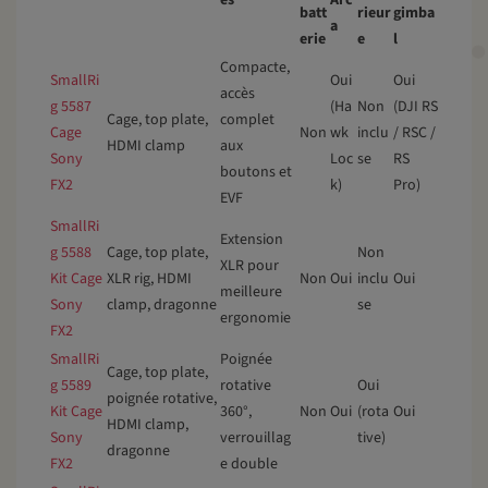
batt
rieur
gimba
a
erie
e
l
Compacte,
SmallRi
Oui
Oui
accès
g 5587
(Ha
Non
(DJI RS
Cage, top plate,
complet
Cage
Non
wk
inclu
/ RSC /
HDMI clamp
aux
Sony
Loc
se
RS
boutons et
FX2
k)
Pro)
EVF
SmallRi
Extension
g 5588
Cage, top plate,
Non
XLR pour
Kit Cage
XLR rig, HDMI
Non
Oui
inclu
Oui
meilleure
Sony
clamp, dragonne
se
ergonomie
FX2
SmallRi
Poignée
Cage, top plate,
g 5589
rotative
Oui
poignée rotative,
Kit Cage
360°,
Non
Oui
(rota
Oui
HDMI clamp,
Sony
verrouillag
tive)
dragonne
FX2
e double