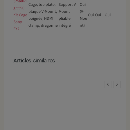
SmallRi
Cage, top plate,
Support V-
Oui
g 5590
plaque V-Mount,
Mount
(V-
Kit Cage
Oui
Oui
Oui
poignée, HDMI
pliable
Mou
Sony
clamp, dragonne
intégré
nt)
FX2
Articles similaires