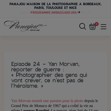
PANAJOU MAISON DE LA PHOTOGRAPHIE A BORDEAUX,
PARIS, TOULOUSE ET NICE
PAYER VOTRE MATÉRIEL JUSQU'EN 84 FOIS
0
Episode 24 - Yan Morvan,
reporter de guerre :
« Photographier des gens qui
vont crever, ce n’est pas de
l’héroïsme. »
Yan Morvan nourrit une passion pour la photo
depuis le
Grand Prix de Monaco de 1967 qui a coûté la vie au
pilote
L
orenzo Bandini
. Le garçon, alors âgé de 13 ans,