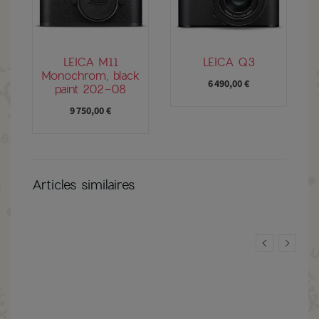
LEICA M11
LEICA Q3
Monochrom, black
6 490,00 €
paint 202-08
9 750,00 €
Articles similaires
EZ