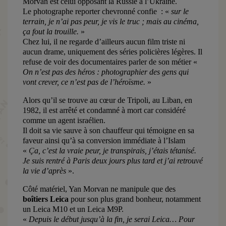
Morvan est celui opposant la Russie à l’Ukraine.
Le photographe reporter chevronné confie : «
sur le
terrain, je n’ai pas peur, je vis le truc ; mais au cinéma,
ça fout la trouille.
»
Chez lui, il ne regarde d’ailleurs aucun film triste ni
aucun drame, uniquement des séries policières légères. Il
refuse de voir des documentaires parler de son métier «
On n’est pas des héros : photographier des gens qui
vont crever, ce n’est pas de l’héroïsme.
»
Alors qu’il se trouve au cœur de Tripoli, au Liban, en
1982, il est arrêté et
condamné à mort
car considéré
comme un agent israélien.
Il doit sa vie sauve à son chauffeur qui témoigne en sa
faveur ainsi qu’à sa conversion immédiate à l’Islam
«
Ç
a, c’est la vraie peur, je transpirais, j’étais tétanisé.
Je suis rentré à Paris deux jours plus tard et j’ai retrouvé
la vie d’après
».
Côté matériel, Yan Morvan ne manipule que des
boîtiers
Leica
pour son plus grand bonheur, notamment
un Leica M10 et un Leica M9P.
«
Depuis le début jusqu’à la fin, je serai Leica… Pour