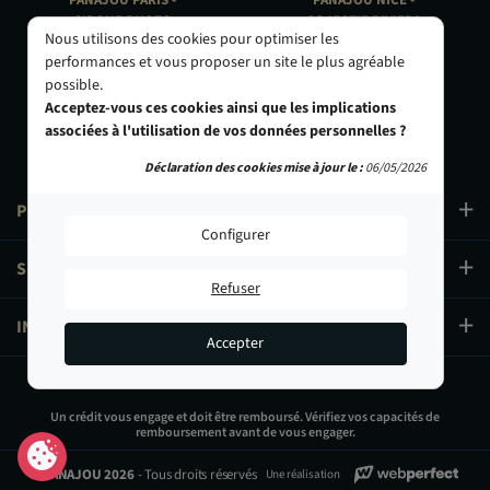
PANAJOU PARIS -
PANAJOU NICE -
CIRQUE PHOTO
OBJECTIF RIVIERA
Nous utilisons des cookies pour optimiser les
9, bd des Filles-du-Calvaire
24 Rue de l'Hôtel des Postes
performances et vous proposer un site le plus agréable
75003 Paris
06000 Nice
possible.
01 40 29 91 91
04 93 01 52 25
Acceptez-vous ces cookies ainsi que les implications
associées à l'utilisation de vos données personnelles ?
Déclaration des cookies mise à jour le :
06/05/2026
PRODUITS
Configurer
SERVICES
Refuser
INFORMATIONS
Accepter
455,00 €
Un crédit vous engage et doit être remboursé. Vérifiez vos capacités de
remboursement avant de vous engager.
Ajouter au panier
© PANAJOU 2026
- Tous droits réservés
Une réalisation