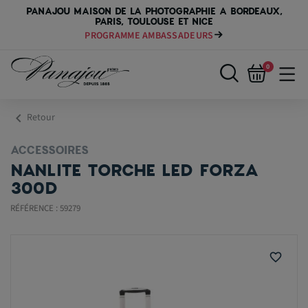
PANAJOU MAISON DE LA PHOTOGRAPHIE A BORDEAUX,
PARIS, TOULOUSE ET NICE
PAYER VOTRE MATÉRIEL JUSQU'EN 84 FOIS
0
chevron_left
Retour
ACCESSOIRES
NANLITE TORCHE LED FORZA
300D
RÉFÉRENCE : 59279
favorite_border