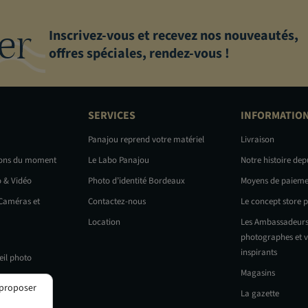
er
Inscrivez-vous et recevez nos nouveautés,
offres spéciales, rendez-vous !
SERVICES
INFORMATIO
Panajou reprend votre matériel
Livraison
ions du moment
Le Labo Panajou
Notre histoire dep
o & Vidéo
Photo d’identité Bordeaux
Moyens de paieme
 Caméras et
Contactez-nous
Le concept store 
Location
Les Ambassadeurs
photographes et v
inspirants
eil photo
Magasins
 proposer
La gazette