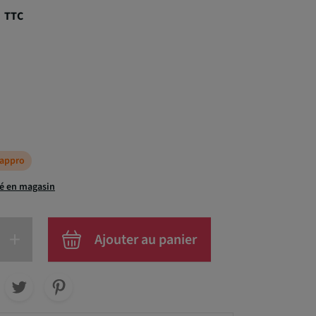
€
TTC
éappro
té en magasin
+
Ajouter au panier