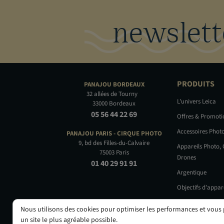
newslett
PRODUITS
PANAJOU
BORDEAUX
32 allées de Tourny
L'univers Leica
33000 Bordeaux
05 56 44 22 69
Offres & Promot
Accessoires Phot
PANAJOU PARIS -
CIRQUE PHOTO
9, bd des Filles-du-Calvaire
Appareils Photo,
75003 Paris
Drones
01 40 29 91 91
Argentique
Objectifs d'appar
Occasions
Nous utilisons des cookies pour optimiser les performances et vous
un site le plus agréable possible.