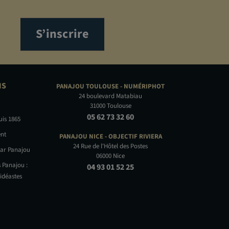
S’inscrire
NS
PANAJOU TOULOUSE -
NUMÉRIPHOT
24 boulevard Matabiau
31000 Toulouse
05 62 73 32 60
uis 1865
nt
PANAJOU NICE -
OBJECTIF RIVIERA
24 Rue de l'Hôtel des Postes
par Panajou
06000 Nice
 Panajou :
04 93 01 52 25
idéastes