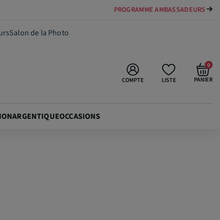
PAYER VOTRE MATÉRIEL JUSQU'EN 84 FOIS
52,90 €
Ajouter au panier
urs
Salon de la Photo
0
PANIER
COMPTE
LISTE
ION
ARGENTIQUE
OCCASIONS