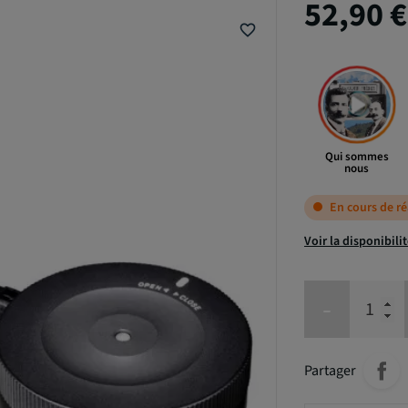
52,90 
favorite_border
Qui sommes
nous
En cours de r
Voir la disponibili
-
Partager