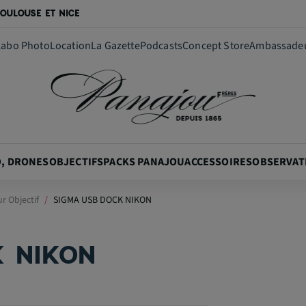
OULOUSE ET NICE
Labo Photo
Location
La Gazette
Podcasts
Concept Store
Ambassade
O, DRONES
OBJECTIFS
PACKS PANAJOU
ACCESSOIRES
OBSERVAT
r Objectif
SIGMA USB DOCK NIKON
 NIKON