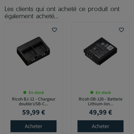
Les clients qui ont acheté ce produit ont
également acheté...
favorite_border
favorite_border
En stock
En stock
Ricoh BJ-12 – Chargeur
Ricoh DB-120 – Batterie
double USB-C...
Lithium-Ion...
59,99 €
49,99 €
Prix
Prix
Acheter
Acheter