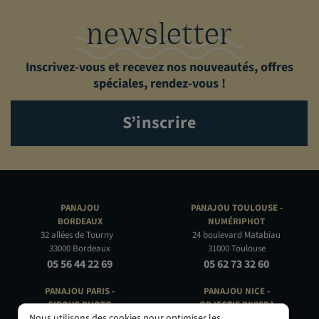
newsletter
Inscrivez-vous et recevez nos nouveautés, offres
spéciales, rendez-vous !
S’inscrire
PANAJOU
PANAJOU TOULOUSE -
BORDEAUX
NUMÉRIPHOT
32 allées de Tourny
24 boulevard Matabiau
33000 Bordeaux
31000 Toulouse
05 56 44 22 69
05 62 73 32 60
PANAJOU PARIS -
PANAJOU NICE -
CIRQUE PHOTO
OBJECTIF RIVIERA
Nous utilisons des cookies pour optimiser les
9, bd des Filles-du-Calvaire
24 Rue de l'Hôtel des Postes