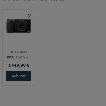
favorite_border
En stock
RICOH GR IV –...
1 449,90 €
Prix
Acheter