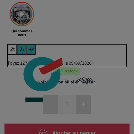
Qui sommes
nous
2x
3x
4x
Payez 127,14 € puis 124,99 € le 09/09/2026
En stock
Sofinco
Voir la disponibilité en magasin
-
+
Ajouter au panier