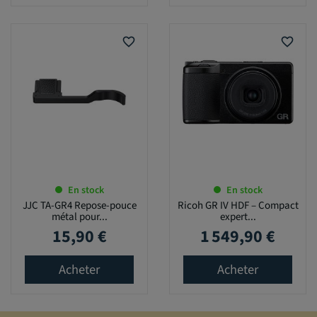
favorite_border
favorite_border
En stock
En stock
JJC TA-GR4 Repose-pouce
Ricoh GR IV HDF – Compact
métal pour...
expert...
15,90 €
1 549,90 €
Prix
Prix
Acheter
Acheter