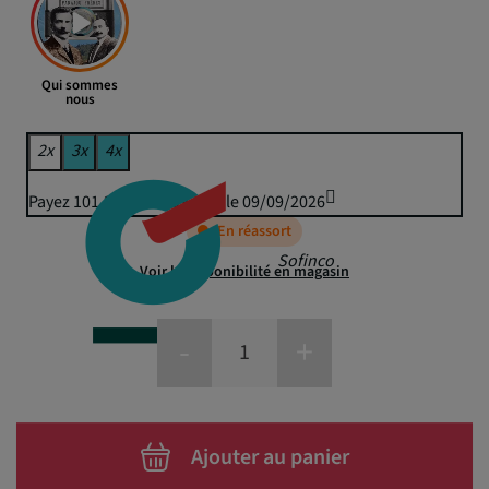
Qui sommes
nous
2x
3x
4x
Payez 101,21 € puis 99,50 € le 09/09/2026
En réassort
Sofinco
Voir la disponibilité en magasin
-
+
Ajouter au panier