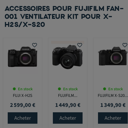
ACCESSOIRES POUR FUJIFILM FAN-
001 VENTILATEUR KIT POUR X-
H2S/X-S20
favorite_border
favorite_border
favorite_border
En stock
En stock
En stock
FUJI X-H2S
FUJIFILM...
FUJIFILM X-S20...
2 599,00 €
1 449,90 €
1 349,90 €
Prix
Prix
Prix
Acheter
Acheter
Acheter