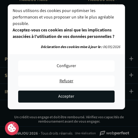
CIRQUE PHOTO
OBJECTIF RIVIERA
Nous utilisons des cookies pour optimiser les
9, bd des Filles-du-Calvaire
24 Rue de l'Hôtel des Postes
performances et vous proposer un site le plus agréable
75003 Paris
06000 Nice
possible.
01 40 29 91 91
04 93 01 52 25
Acceptez-vous ces cookies ainsi que les implications
associées à l'utilisation de vos données personnelles ?
Déclaration des cookies mise à jour le :
06/05/2026
PRODUITS
Configurer
SERVICES
Refuser
INFORMATIONS
Accepter
199,00 €
Un crédit vous engage et doit être remboursé. Vérifiez vos capacités de
remboursement avant de vous engager.
Ajouter au panier
© PANAJOU 2026
- Tous droits réservés
Une réalisation