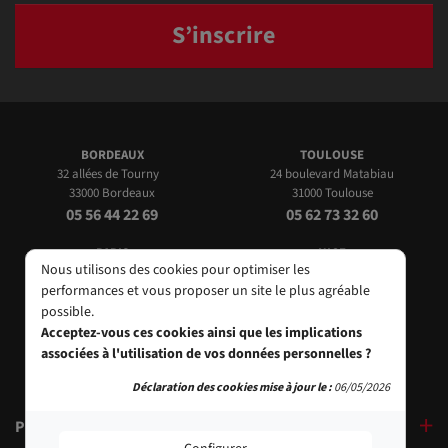
S’inscrire
BORDEAUX
TOULOUSE
32 allées de Tourny
24 boulevard Matabiau
33000 Bordeaux
31000 Toulouse
05 56 44 22 69
05 62 73 32 60
PARIS
NICE
Nous utilisons des cookies pour optimiser les
9, bd des Filles-du-Calvaire
24 Rue de l'Hôtel des Postes
performances et vous proposer un site le plus agréable
75003 Paris
06000 Nice
possible.
01 40 29 91 91
04 93 01 52 25
Acceptez-vous ces cookies ainsi que les implications
associées à l'utilisation de vos données personnelles ?
Déclaration des cookies mise à jour le :
06/05/2026
PRODUITS