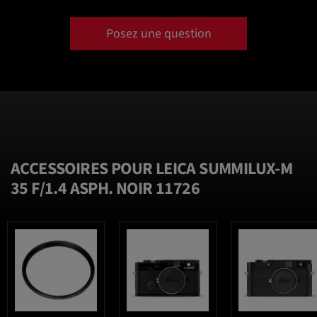
Posez une question
ACCESSOIRES POUR LEICA SUMMILUX-M
35 F/1.4 ASPH. NOIR 11726
favorite_border
favorite_border
favorite_border