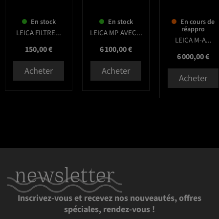
En stock
En stock
En cours de
réappro
LEICA FILTRE...
LEICA MP AVEC...
LEICA M-A...
Prix
Prix
150,00 €
6 100,00 €
Prix
6 000,00 €
Acheter
Acheter
Acheter
newsletter
Inscrivez-vous et recevez nos nouveautés, offres
spéciales, rendez-vous !