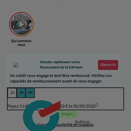
Qui sommes
nous
Simuler rapidement votre
Cliquez ici
financement de 10 à 84 mois
Un crédit vous engage et doit être remboursé. Vérifiez vos
capacités de remboursement avant de vous engager.
2x
3x
4x
Payez 3 149,22 € puis 3 112,50 € le 06/09/2026
DIspo ;)
Sofinco
Voir la disponibilité en magasin