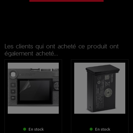
Les clients qui ont acheté ce produit ont
également acheté...
favorite_border
favorite_border
En stock
En stock