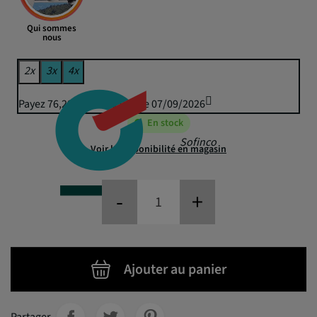
Qui sommes
nous
2x
3x
4x
Payez 76,29 € puis 75,00 € le 07/09/2026
En stock
Sofinco
Voir la disponibilité en magasin
-
+
Ajouter au panier