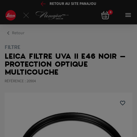
RETOUR AU SITE PANAJOU
0

chevron_left
Retour
FILTRE
LEICA FILTRE UVA II E46 NOIR –
PROTECTION OPTIQUE
MULTICOUCHE
RÉFÉRENCE : 20904
favorite_border