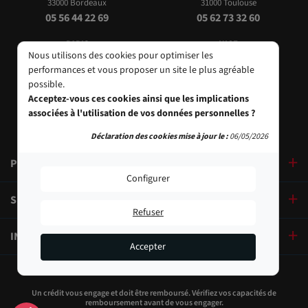
33000 Bordeaux
31000 Toulouse
05 56 44 22 69
05 62 73 32 60
PARIS
NICE
Nous utilisons des cookies pour optimiser les
9, bd des Filles-du-Calvaire
24 Rue de l'Hôtel des Postes
performances et vous proposer un site le plus agréable
75003 Paris
06000 Nice
possible.
01 40 29 91 91
04 93 01 52 25
Acceptez-vous ces cookies ainsi que les implications
associées à l'utilisation de vos données personnelles ?
Déclaration des cookies mise à jour le :
06/05/2026
PRODUITS
Configurer
SERVICES
Refuser
INFORMATIONS
Accepter
Un crédit vous engage et doit être remboursé. Vérifiez vos capacités de
remboursement avant de vous engager.