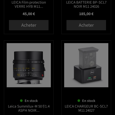
LEICA Film protection
LEICA BATTERIE BP-SCL7
VERRE HYB M11...
NOIR M11 24026
Prix
Prix
45,00 €
185,00 €
Acheter
Acheter
favorite_border
favorite_border
En stock
En stock
Leica Summilux-M 50 f/1.4
LEICA CHARGEUR BC-SCL7
ASPH NOIR...
M11 24027