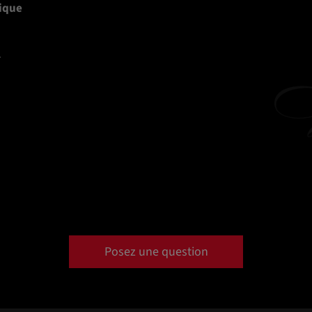
ique
A
Posez une question