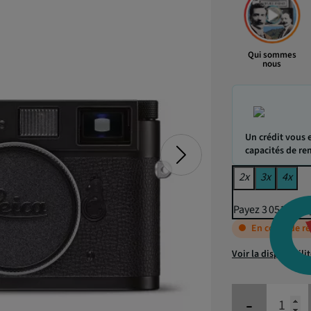
Qui sommes
nous
Un crédit vous 
capacités de r
2x
3x
4x
Payez 3 051,60 € 
En cours de r
Voir la disponibili
-