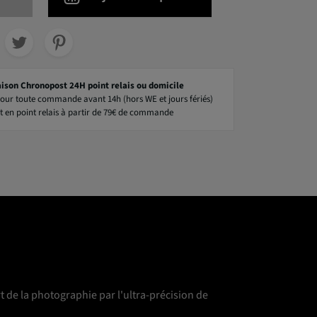
aison Chronopost 24H point relais ou domicile
our toute commande avant 14h (hors WE et jours fériés)
t en point relais à partir de 79€ de commande
t de la photographie par l'ultra-précision de