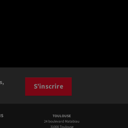
s,
S’inscrire
NS
TOULOUSE
24 boulevard Matabiau
31000 Toulouse