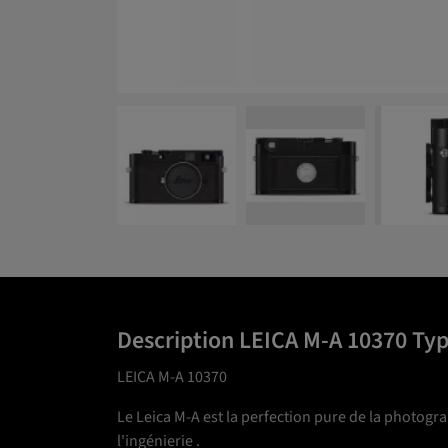
Description LEICA M-A 10370 Ty
LEICA M-A 10370
Le Leica M-A est la perfection pure de la photogra
l'ingénierie .