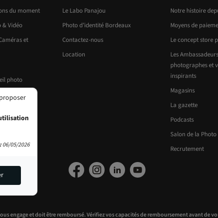
ions du moment
Le Labo Panajou
Notre histoire dep
o & Vidéo
Photo d’identité Bordeaux
Moyens de paieme
 Caméras et
Contactez-nous
Le concept store 
Location
Les Ambassadeurs
photographes et v
inspirants
eil photo
Magasins
 proposer
La gazette
tilisation
Podcasts
Salon de la Photo
:
06/05/2026
Recrutement
er
vous engage et doit être remboursé. Vérifiez vos capacités de remboursement avant de vo