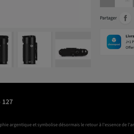
Partager
Livr
J+1 P
Offer
p 127
phie argentique et symbolise désormais le retour à l'essence de l'ar