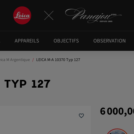
A
APPAREILS
OBJECTIFS
OBSERVATION
eica M Argentique
LEICA M-A 10370 Typ 127
 TYP 127
6 000,0
favorite_border