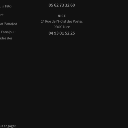
05 62 73 32 60
uis 1865
nt
NICE
24 Rue de l'Hôtel des Postes
par Panajou
06000 Nice
 Panajou :
04 93 01 52 25
idéastes
us engager.