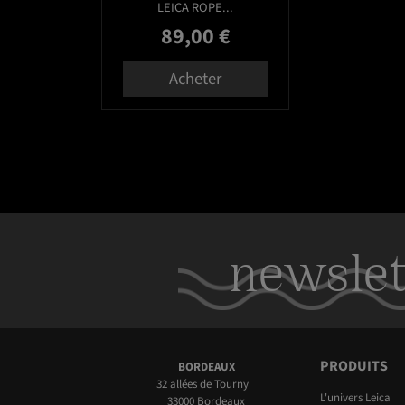
LEICA ROPE...
89,00 €
Prix
Acheter
newslet
PRODUITS
BORDEAUX
32 allées de Tourny
L'univers Leica
33000 Bordeaux