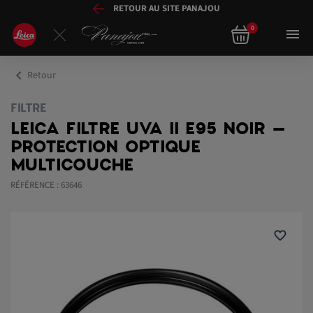
RETOUR AU SITE PANAJOU
0

chevron_left
Retour
FILTRE
LEICA FILTRE UVA II E95 NOIR –
PROTECTION OPTIQUE
MULTICOUCHE
RÉFÉRENCE : 63646
favorite_border