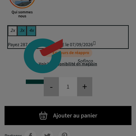
Qui sommes
nous
2x
3x
4x
Payez 287,35 € puis 282,50 € le 07/09/2026
En cours de réappro
Sofinco
Voir la disponibilité en magasin
-
+
Ajouter au panier