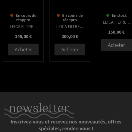
En cours de
En cours de
En stock
réappro
réappro
LEICA FILTRE...
LEICA FILTRE...
LEICA FILTRE...
Prix
150,00 €
Prix
Prix
145,00 €
200,00 €
Acheter
Acheter
Acheter
newsletter
Inscrivez-vous et recevez nos nouveautés, offres
spéciales, rendez-vous !