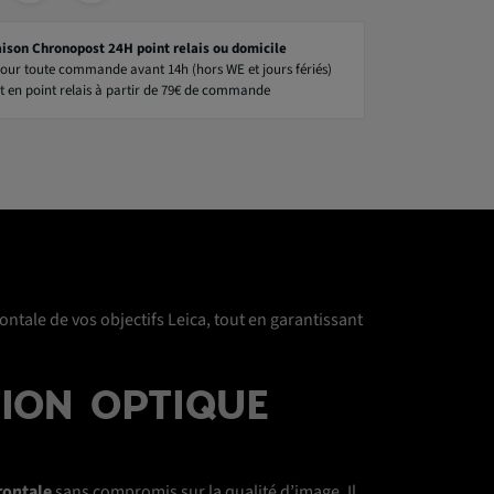
aison Chronopost 24H point relais ou domicile
our toute commande avant 14h (hors WE et jours fériés)
t en point relais à partir de 79€ de commande
ntale de vos objectifs Leica, tout en garantissant
TION OPTIQUE
rontale
sans compromis sur la qualité d’image. Il