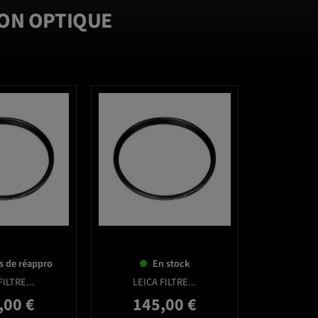
TION OPTIQUE
favorite_border
favorite_border
s de réappro
En stock
FILTRE...
LEICA FILTRE...
,00 €
145,00 €
Prix