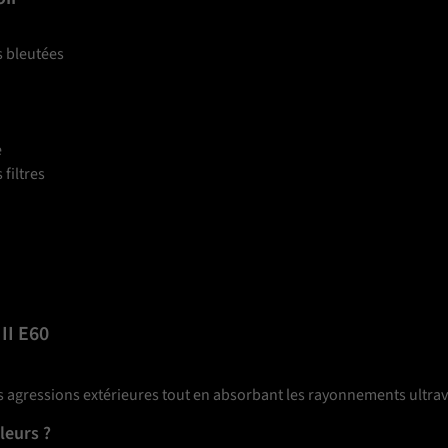
s bleutées
e
filtres
II E60
re les agressions extérieures tout en absorbant les rayonnements ult
uleurs ?