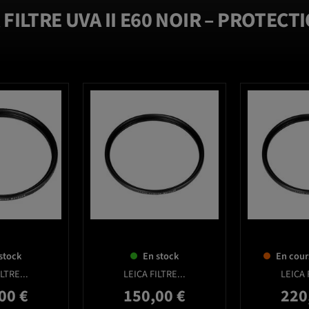
FILTRE UVA II E60 NOIR – PROTEC
favorite_border
favorite_border
stock
En stock
En cour
LTRE...
LEICA FILTRE...
LEICA 
00 €
150,00 €
220
Prix
Prix