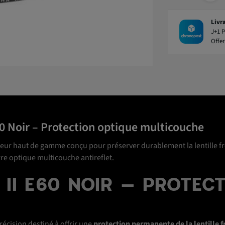
Livr
J+1 P
Offer
E60 Noir – Protection optique multicouche
cteur haut de gamme conçu pour préserver durablement la lentille fro
re optique multicouche antireflet.
A II E60 NOIR – PROTEC
précision destiné à offrir une
protection permanente de la lentille f