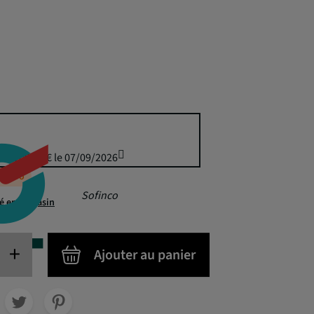
uis 100,00 € le 07/09/2026
éappro
Sofinco
té en magasin
+
Ajouter au panier