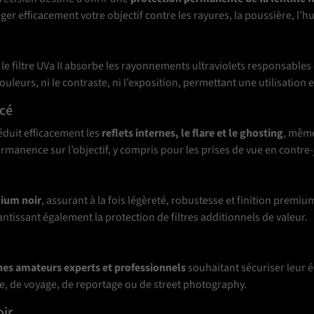
r efficacement votre objectif contre les rayures, la poussière, l’hu
, le filtre UVa II absorbe les rayonnements ultraviolets responsabl
couleurs, ni le contraste, ni l’exposition, permettant une utilisatio
ncé
éduit efficacement les
reflets internes, le flare et le ghosting
, même
rmanence sur l’objectif, y compris pour les prises de vue en contre-
nium noir
, assurant à la fois légèreté, robustesse et finition premi
rantissant également la protection de filtres additionnels de valeur.
es amateurs experts et professionnels
souhaitant sécuriser leur é
e, de voyage, de reportage ou de street photography.
oir