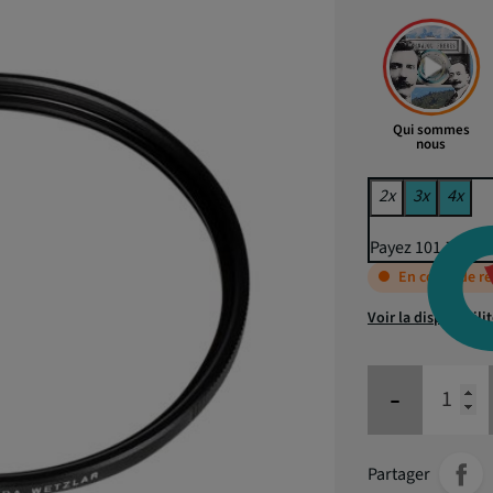
Qui sommes
nous
2x
3x
4x
Payez 101,72 € p
En cours de r
Voir la disponibili
-
Partager