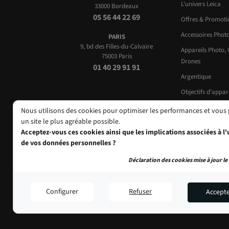
L'univers Leica
33000 Bordeaux
05 56 44 22 69
Offres & Promot
Accessoires Phot
PARIS
9, bd des Filles-du-Calvaire
Appareils Photo,
75003 Paris
Drones
01 40 29 91 91
Argentique
Objectifs d'appar
Occasions
Nous utilisons des cookies pour optimiser les performances et vous
un site le plus agréable possible.
Acceptez-vous ces cookies ainsi que les implications associées à l'u
de vos données personnelles ?
Déclaration des cookies mise à jour le 
Configurer
Refuser
Accept