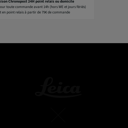
aison Chronopost 24H point relais ou domicile
our toute commande avant 14h (hors WE et jours fériés)
t en point relais à partir de 79€ de commande