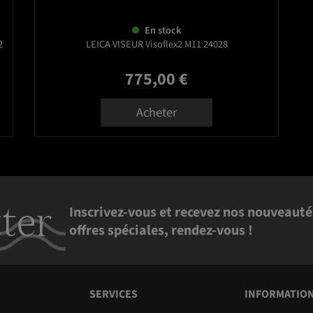
En stock
2
LEICA VISEUR Visoflex2 M11 24028
775,00 €
Prix
Acheter
ter
Inscrivez-vous et recevez nos nouveauté
offres spéciales, rendez-vous !
SERVICES
INFORMATIO