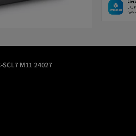
Livr
J+1 P
Offer
C-SCL7 M11 24027