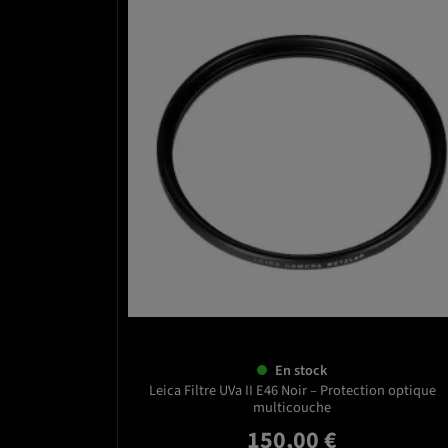
favorite_bord
En stock
Leica Filtre UVa II E46 Noir – Protection optique
multicouche
150,00 €
Prix