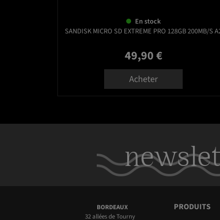
En stock
SANDISK MICRO SD EXTREME PRO 128GB 200MB/S A
49,90 €
Prix
Acheter
newslet
PRODUITS
BORDEAUX
32 allées de Tourny