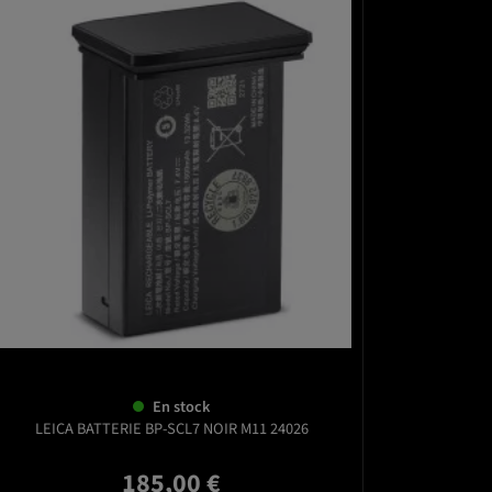
favorite_border
En stock
LEICA BATTERIE BP-SCL7 NOIR M11 24026
185,00 €
Prix