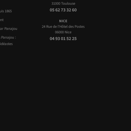
31000 Toulouse
05 62 73 32 60
uis 1865
nt
NICE
24 Rue de l'Hôtel des Postes
par Panajou
06000 Nice
 Panajou :
04 93 01 52 25
idéastes