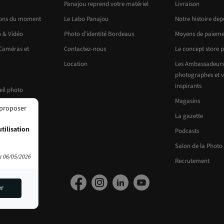
Panajou reprend votre matériel
Livraison
ions du moment
Le Labo Panajou
Notre histoire dep
o & Vidéo
Photo d’identité Bordeaux
Moyens de paieme
 Caméras et
Contactez-nous
Le concept store 
Location
Les Ambassadeurs
photographes et v
inspirants
eil photo
Magasins
 proposer
La gazette
tilisation
Podcasts
Salon de la Photo
:
06/05/2026
Recrutement
er