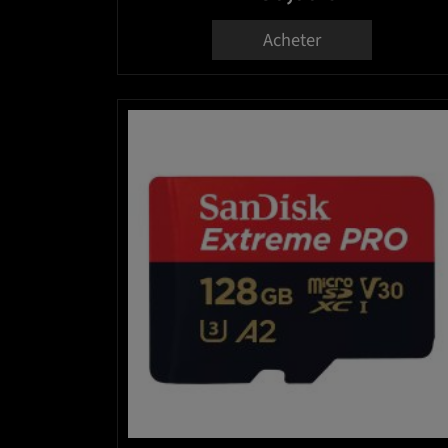
Acheter
favorite_bord