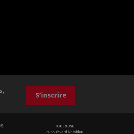
s,
S’inscrire
NS
TOULOUSE
24 boulevard Matabiau