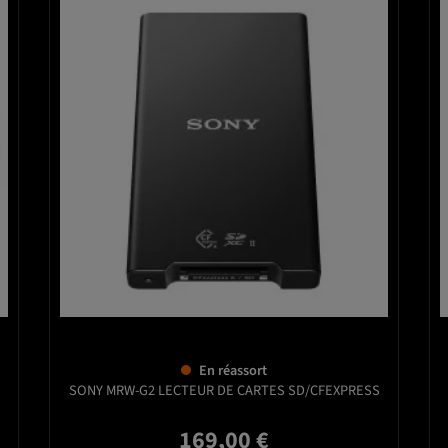
er
favorite_border
En réassort
SONY MRW-G2 LECTEUR DE CARTES SD/CFEXPRESS
169,00 €
Prix