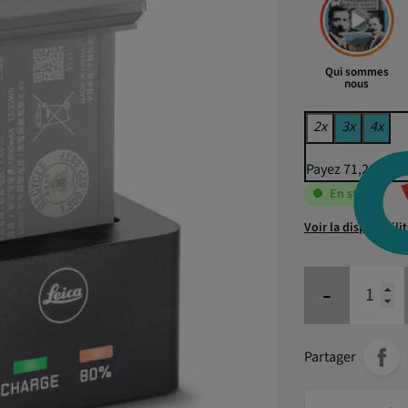
Qui sommes
nous
2x
3x
4x
Payez 71,20 € pu
En stock
Voir la disponibili
-
Partager