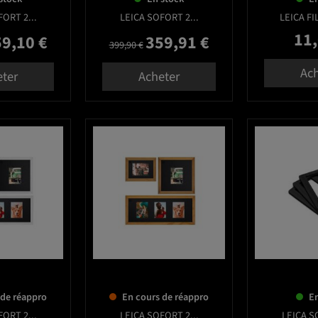
ORT 2...
LEICA SOFORT 2...
LEICA FI
11,
9,10 €
359,91 €
e
x
Prix de base
Prix
Prix
399,90 €
Ach
eter
Acheter
favorite_border
favorite_border
 de réappro
En cours de réappro
En
ORT 2...
LEICA SOFORT 2...
LEICA S