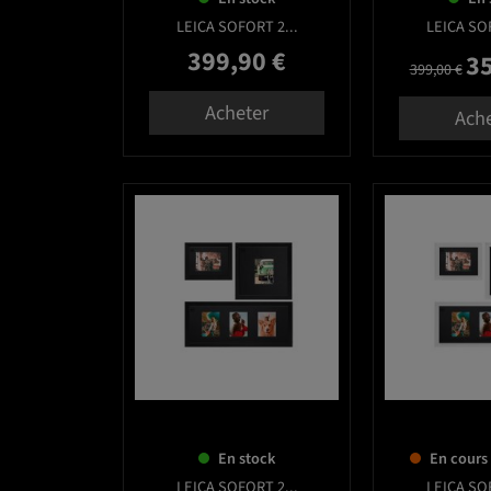
LEICA SOFORT 2...
LEICA SOF
399,90 €
35
Prix
Prix de bas
Pri
399,00 €
Acheter
Ach
favorite_border
En stock
En cours
LEICA SOFORT 2...
LEICA SOF