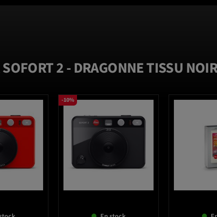
 SOFORT 2 - DRAGONNE TISSU NOIR
-10%
favorite_border
favorite_border
stock
En stock
En