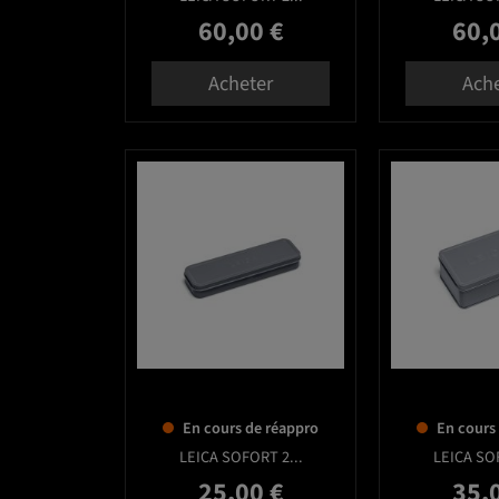
60,00 €
60,
Prix
Prix
Acheter
Ach
favorite_border
En cours de réappro
En cours
LEICA SOFORT 2...
LEICA SOF
25,00 €
35,
Prix
Prix