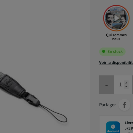
Qui sommes
nous
En stock
Voir la disponibili
-
Partager
Livr
J+1 P