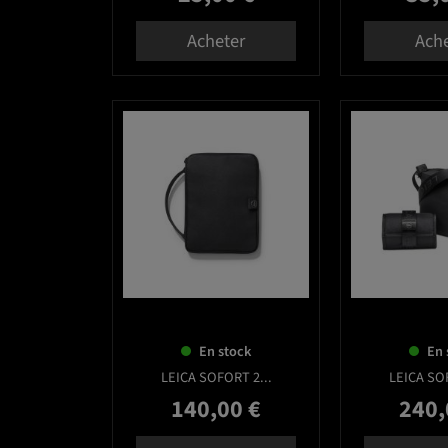
Acheter
Ach
favorite_border
En stock
En 
LEICA SOFORT 2...
LEICA SOF
140,00 €
240,
Prix
Prix