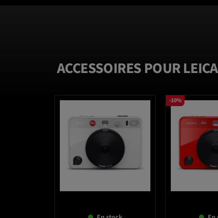
ACCESSOIRES POUR LEICA
-10%
favorite_border
En stock
En 