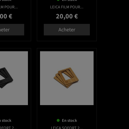
LM POUR...
LEICA FILM POUR...
00 €
20,00 €
Prix
eter
Acheter
favorite_border
favorite_border
 stock
En stock
OFORT 2...
LEICA SOFORT 2...