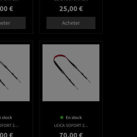
00 €
25,00 €
Prix
eter
Acheter
favorite_border
favorite_border
 stock
En stock
OFORT 2...
LEICA SOFORT 2...
00 €
70,00 €
Prix