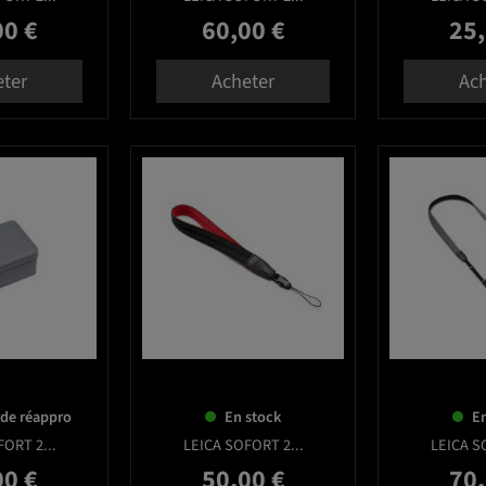
00 €
60,00 €
25,
Prix
Prix
eter
Acheter
Ach
favorite_border
favorite_border
 de réappro
En stock
En
ORT 2...
LEICA SOFORT 2...
LEICA S
00 €
50,00 €
70,
Prix
Prix