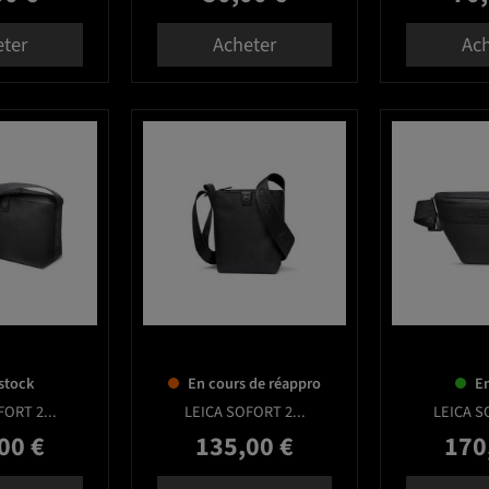
eter
Acheter
Ach
favorite_border
favorite_border
stock
En cours de réappro
En
ORT 2...
LEICA SOFORT 2...
LEICA S
00 €
135,00 €
170
Prix
Prix