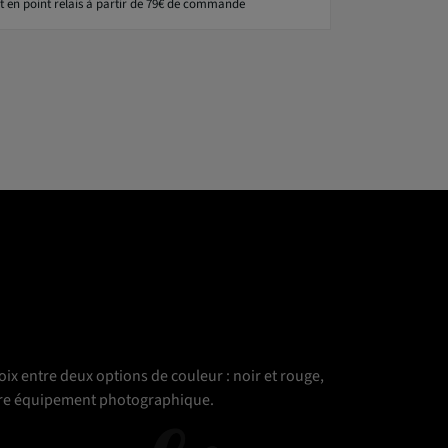
t en point relais à partir de 79€ de commande
oix entre deux options de couleur : noir et rouge,
votre équipement photographique.