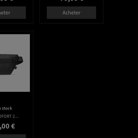
eter
Acheter
favorite_border
 stock
OFORT 2...
,00 €