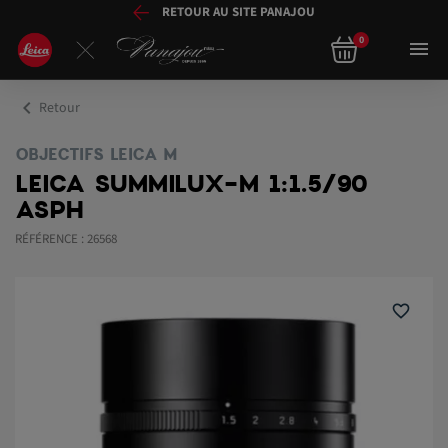
RETOUR AU SITE PANAJOU
0

chevron_left
Retour
OBJECTIFS LEICA M
LEICA SUMMILUX-M 1:1.5/90
ASPH
RÉFÉRENCE : 26568
favorite_border