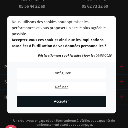
33000 Bordeaux
31000 Toulouse
05 56 44 22 69
05 62 73 32 60
PARIS
NICE
Nous utilisons des cookies pour optimiser les
9, bd des Filles-du-Calvaire
24 Rue de l'Hôtel des Postes
performances et vous proposer un site le plus agréable
75003 Paris
06000 Nice
possible.
01 40 29 91 91
04 93 01 52 25
Acceptez-vous ces cookies ainsi que les implications
associées à l'utilisation de vos données personnelles ?
Déclaration des cookies mise à jour le :
06/05/2026
PRODUITS
Configurer
SERVICES
Refuser
INFORMATIONS
Accepter
Un crédit vous engage et doit être remboursé. Vérifiez vos capacités de
remboursement avant de vous engager.