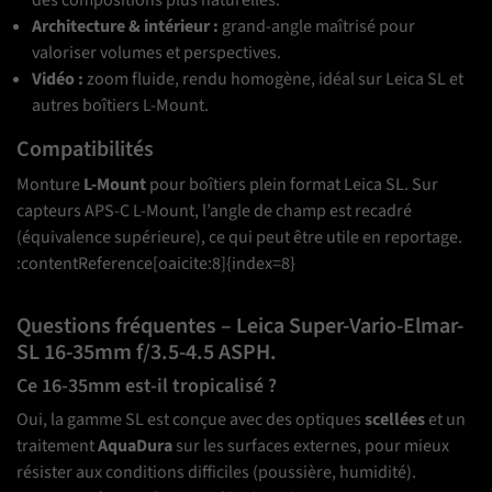
des compositions plus naturelles.
Architecture & intérieur :
grand-angle maîtrisé pour
valoriser volumes et perspectives.
Vidéo :
zoom fluide, rendu homogène, idéal sur Leica SL et
autres boîtiers L-Mount.
Compatibilités
Monture
L-Mount
pour boîtiers plein format Leica SL. Sur
capteurs APS-C L-Mount, l’angle de champ est recadré
(équivalence supérieure), ce qui peut être utile en reportage.
:contentReference[oaicite:8]{index=8}
Questions fréquentes – Leica Super-Vario-Elmar-
SL 16-35mm f/3.5-4.5 ASPH.
Ce 16-35mm est-il tropicalisé ?
Oui, la gamme SL est conçue avec des optiques
scellées
et un
traitement
AquaDura
sur les surfaces externes, pour mieux
résister aux conditions difficiles (poussière, humidité).