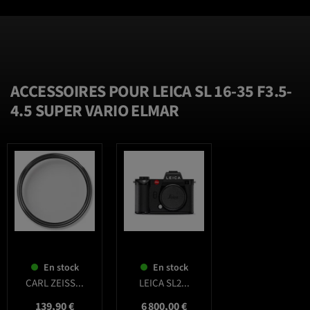
ACCESSOIRES POUR LEICA SL 16-35 F3.5-
4.5 SUPER VARIO ELMAR
favorite_border
favorite_border
En stock
En stock
CARL ZEISS...
LEICA SL2...
Prix
Prix
139,90 €
6 800,00 €