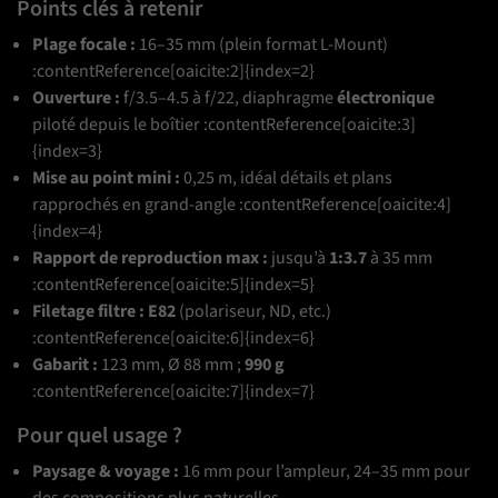
Points clés à retenir
Plage focale :
16–35 mm (plein format L-Mount)
:contentReference[oaicite:2]{index=2}
Ouverture :
f/3.5–4.5 à f/22, diaphragme
électronique
piloté depuis le boîtier :contentReference[oaicite:3]
{index=3}
Mise au point mini :
0,25 m, idéal détails et plans
rapprochés en grand-angle :contentReference[oaicite:4]
{index=4}
Rapport de reproduction max :
jusqu’à
1:3.7
à 35 mm
:contentReference[oaicite:5]{index=5}
Filetage filtre :
E82
(polariseur, ND, etc.)
:contentReference[oaicite:6]{index=6}
Gabarit :
123 mm, Ø 88 mm ;
990 g
:contentReference[oaicite:7]{index=7}
Pour quel usage ?
Paysage & voyage :
16 mm pour l’ampleur, 24–35 mm pour