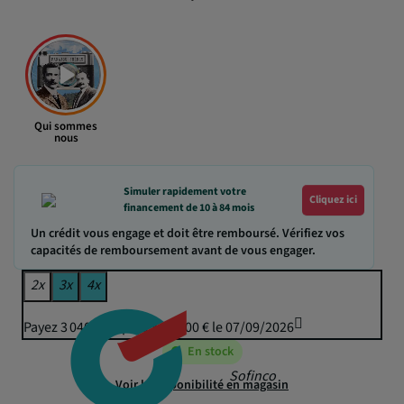
Qui sommes
nous
Simuler rapidement votre
Cliquez ici
financement de 10 à 84 mois
Un crédit vous engage et doit être remboursé. Vérifiez vos
capacités de remboursement avant de vous engager.
2x
3x
4x
Payez 3 040,45 € puis 3 005,00 € le 07/09/2026
En stock
Sofinco
Voir la disponibilité en magasin