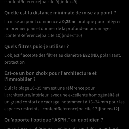
:contentReference[oaicite:9]{index=9}
Quelle est la distance minimale de mise au point ?
La mise au point commence à
0,25 m
, pratique pour intégrer
un premier plan et donner de la profondeur aux images.
:contentReference[oaicite:10]{index=10}
Quels filtres puis-je utiliser ?
L’objectif accepte des filtres au diamètre
E82
(ND, polarisant,
protection
Est-ce un bon choix pour l’architecture et
l’immobilier ?
Oui : la plage 16–35 mm est une référence pour
l’architecture/intérieur, avec une excellente homogénéité et
un grand confort de cadrage, notamment à 16–24 mm pour les
espaces restreints. :contentReference[oaicite:12]{index=12}
Qu’apporte l’optique “ASPH.” au quotidien ?
Les surfaces asphériques améliorent la netteté sur les bords