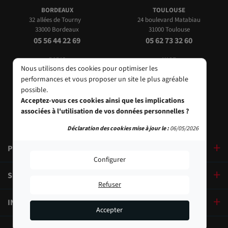
BORDEAUX
TOULOUSE
32 allées de Tourny
24 boulevard Matabiau
33000 Bordeaux
31000 Toulouse
05 56 44 22 69
05 62 73 32 60
PARIS
NICE
Nous utilisons des cookies pour optimiser les
9, bd des Filles-du-Calvaire
24 Rue de l'Hôtel des Postes
performances et vous proposer un site le plus agréable
75003 Paris
06000 Nice
possible.
01 40 29 91 91
04 93 01 52 25
Acceptez-vous ces cookies ainsi que les implications
associées à l'utilisation de vos données personnelles ?
Déclaration des cookies mise à jour le :
06/05/2026
PRODUITS
Configurer
SERVICES
Refuser
INFORMATIONS
Accepter