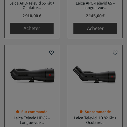
Leica APO-Televid 65 Kit +
Leica APO-Televid 65 –
Oculaire...
Longue-vue...
Prix
Prix
2 910,00 €
2 145,00 €
Acheter
Acheter
favorite_border
favorite_border
Sur commande
Sur commande
Leica Televid HD 82 –
Leica Televid HD 82 Kit +
Longue-vue...
Oculaire...