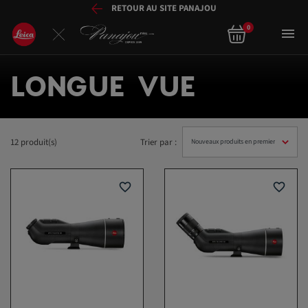
RETOUR AU SITE PANAJOU
0

LONGUE VUE
12 produit(s)
Trier par :
favorite_border
favorite_border