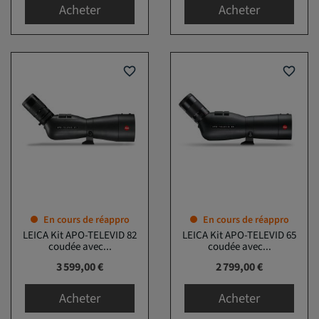
Acheter
Acheter
favorite_border
favorite_border
En cours de réappro
En cours de réappro
LEICA Kit APO-TELEVID 82
LEICA Kit APO-TELEVID 65
coudée avec...
coudée avec...
Prix
Prix
3 599,00 €
2 799,00 €
Acheter
Acheter