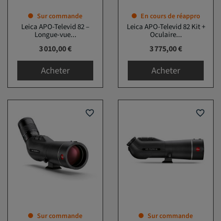
Sur commande
En cours de réappro
Leica APO-Televid 82 –
Leica APO-Televid 82 Kit +
Longue-vue...
Oculaire...
Prix
Prix
3 010,00 €
3 775,00 €
Acheter
Acheter
favorite_border
favorite_border
Sur commande
Sur commande