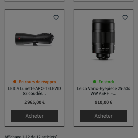
favorite_border
favorite_border
En cours de réappro
En stock
LEICA Lunette APO-TELEVID
Leica Vario-Eyepiece 25-50x
82 coudée...
WW ASPH –...
Prix
Prix
2 965,00 €
910,00 €
Acheter
Acheter
Affichage 1-12 de 12 article(s)