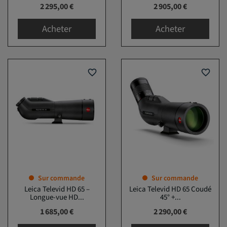
Prix
Prix
2 295,00 €
2 905,00 €
Acheter
Acheter
favorite_border
favorite_border
Sur commande
Sur commande
Leica Televid HD 65 –
Leica Televid HD 65 Coudé
Longue-vue HD...
45° +...
Prix
Prix
1 685,00 €
2 290,00 €