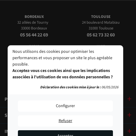
BORDEAUX
TOULOUSE
32 allées de Tourny
24 boulevard Matabiau
33000 Bordeaux
31000 Toulouse
05 56 44 22 69
05 62 73 32 60
PARIS
NICE
Nous utilisons des cookies pour optimiser les
9, bd des Filles-du-Calvaire
24 Rue de l'Hôtel des Postes
performances et vous proposer un site le plus agréable
75003 Paris
06000 Nice
possible.
01 40 29 91 91
04 93 01 52 25
Acceptez-vous ces cookies ainsi que les implications
associées à l'utilisation de vos données personnelles ?
Déclaration des cookies mise à jour le :
06/05/2026
PRODUITS
Configurer
SERVICES
Refuser
INFORMATIONS