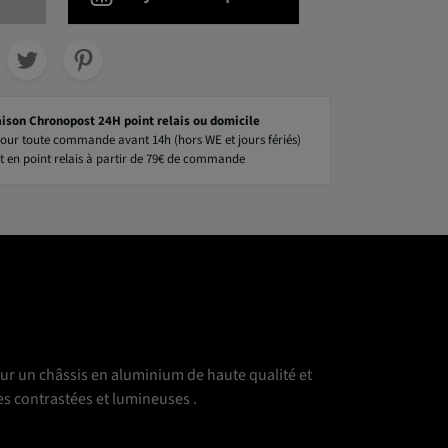
aison Chronopost 24H point relais ou domicile
our toute commande avant 14h (hors WE et jours fériés)
t en point relais à partir de 79€ de commande
 sur un châssis en aluminium de haute qualité et
es contrastées et lumineuses .