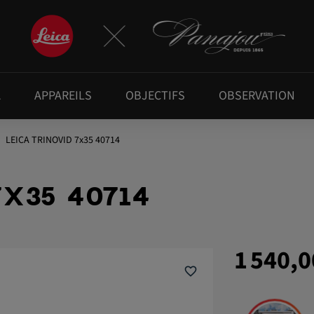
A
APPAREILS
OBJECTIFS
OBSERVATION
LEICA TRINOVID 7x35 40714
7X35 40714
1 540,0
favorite_border