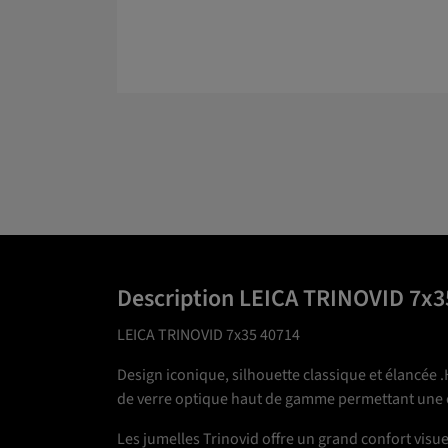
Description LEICA TRINOVID 7x3
LEICA TRINOVID 7x35 40714
Design iconique, silhouette classique et élancée .
de verre optique haut de gamme permettant une ex
Les jumelles Trinovid offre un grand confort visuel