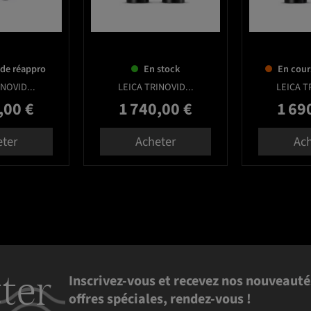
 de réappro
En stock
En cour
NOVID...
LEICA TRINOVID...
LEICA T
,00 €
1 740,00 €
1 69
Prix
Prix
eter
Acheter
Ach
ter
Inscrivez-vous et recevez nos nouveauté
offres spéciales, rendez-vous !