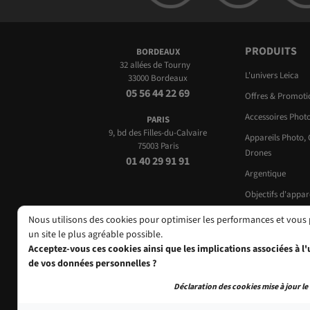
PRODUITS
BORDEAUX
32 allées de Tourny
L'univers Leica
33000 Bordeaux
05 56 44 22 69
Offres & Promot
Accessoires Phot
PARIS
9, bd des Filles-du-Calvaire
Appareils Photo,
75003 Paris
Drones
01 40 29 91 91
Argentique
Objectifs d'appar
Occasions
Nous utilisons des cookies pour optimiser les performances et vous
un site le plus agréable possible.
Acceptez-vous ces cookies ainsi que les implications associées à l'u
de vos données personnelles ?
Déclaration des cookies mise à jour le 