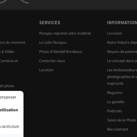
SERVICES
INFORMATIO
Panajou reprend votre matériel
Livraison
ions du moment
Le Labo Panajou
Notre histoire dep
o & Vidéo
Photo d’identité Bordeaux
Moyens de paieme
 Caméras et
Contactez-nous
Le concept store 
Location
Les Ambassadeurs
photographes et v
inspirants
eil photo
Magasins
 proposer
La gazette
tilisation
Podcasts
Salon de la Photo
:
06/05/2026
Recrutement