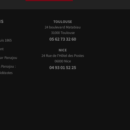
NS
TOULOUSE
24 boulevard Matabiau
31000 Toulouse
05 62 73 32 60
uis 1865
nt
NICE
24 Rue de l'Hôtel des Postes
par Panajou
06000 Nice
 Panajou :
04 93 01 52 25
idéastes