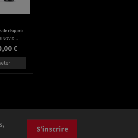
s de réappro
RINOVID...
0,00 €
eter
s,
S’inscrire