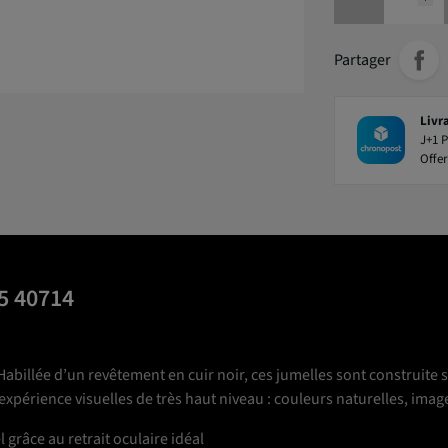
Partager
Livr
J+1 P
Offer
5 40714
Habillée d’un revêtement en cuir noir, ces jumelles sont construite
périence visuelles de très haut niveau : couleurs naturelles, imag
 grâce au retrait oculaire idéal