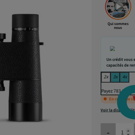
Qui sommes
nous
Un crédit vous 
capacités de r
2x
3x
4x
Payez 783,24 € p
En cours de r
Voir la disponibili
-