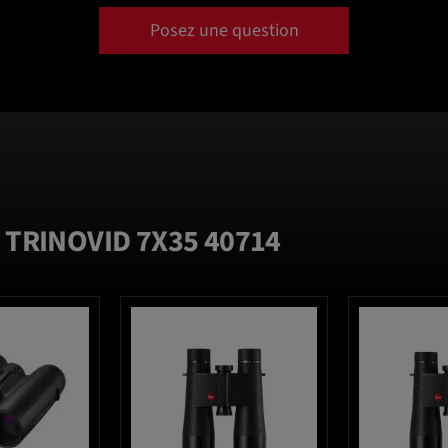
Posez une question
 TRINOVID 7X35 40714
favorite_border
favorite_border