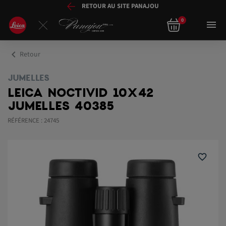
RETOUR AU SITE PANAJOU
0

chevron_left
Retour
JUMELLES
LEICA NOCTIVID 10X42
JUMELLES 40385
RÉFÉRENCE : 24745
favorite_border