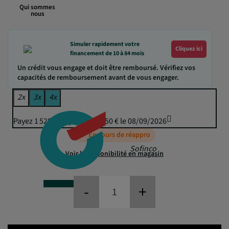
Qui sommes
nous
Simuler rapidement votre
Cliquez ici
financement de 10 à 84 mois
Un crédit vous engage et doit être remboursé. Vérifiez vos
capacités de remboursement avant de vous engager.
2x
3x
4x
Payez 1 525,29 € puis 1 499,50 € le 08/09/2026
En cours de réappro
Sofinco
Voir la disponibilité en magasin
-
+