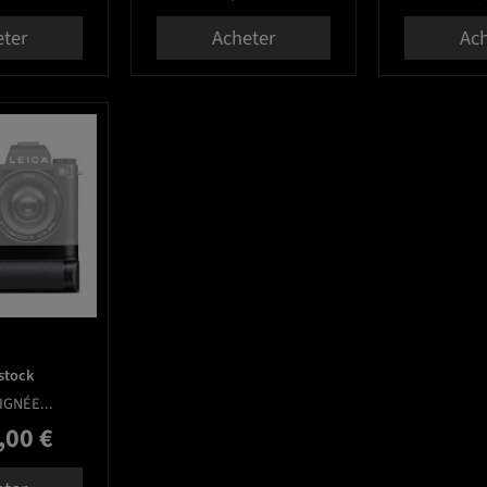
eter
Acheter
Ach
favorite_border
stock
IGNÉE...
,00 €