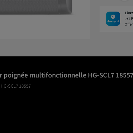
Livr
J+1 P
Offer
r poignée multifonctionnelle HG-SCL7 1855
e HG-SCL7 18557