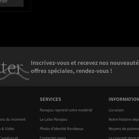
eter
ter
Inscrivez-vous et recevez nos nouveauté
offres spéciales, rendez-vous !
SERVICES
INFORMATIO
Panajou reprend votre matériel
Livraison
ions du moment
Le Labo Panajou
Notre histoire dep
o & Vidéo
Photo d’identité Bordeaux
Moyens de paieme
 Caméras et
Contactez-nous
Le concept store 