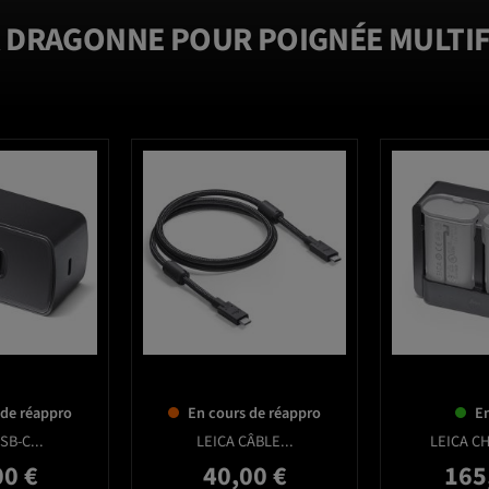
A DRAGONNE POUR POIGNÉE MULTI
favorite_border
favorite_border
 de réappro
En cours de réappro
En
SB-C...
LEICA CÂBLE...
LEICA C
00 €
40,00 €
165
Prix
Prix