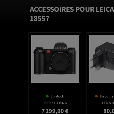
ACCESSOIRES POUR LEIC
18557
favorite_border
En stock
En cours
LEICA SL3 10607
LEICA U
7 199,90 €
80,
Prix
Prix