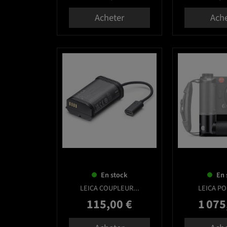
Acheter
Ach
favorite_border
En stock
En 
LEICA COUPLEUR...
LEICA PO
115,00 €
1 075
Prix
Prix