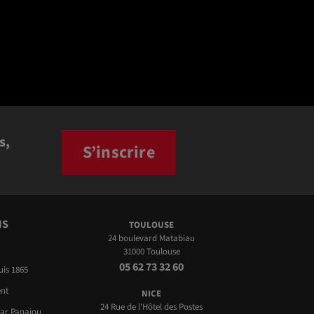
s,
S’inscrire
NS
TOULOUSE
24 boulevard Matabiau
31000 Toulouse
05 62 73 32 60
uis 1865
nt
NICE
24 Rue de l'Hôtel des Postes
par Panajou