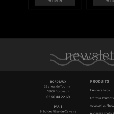
Acheter
Ach
newslet
PRODUITS
BORDEAUX
32 allées de Tourny
L'univers Leica
33000 Bordeaux
05 56 44 22 69
Offres & Promot
Accessoires Phot
PARIS
9, bd des Filles-du-Calvaire
Appareils Photo,