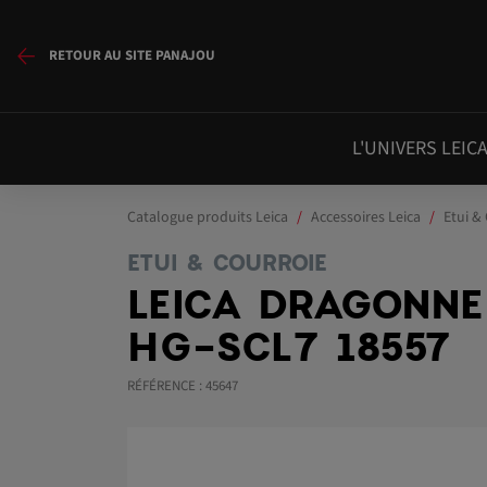
RETOUR AU SITE PANAJOU
L'UNIVERS LEIC
Catalogue produits Leica
Accessoires Leica
Etui &
ETUI & COURROIE
LEICA DRAGONNE
HG-SCL7 18557
RÉFÉRENCE : 45647