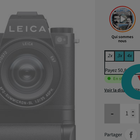
Qui sommes
nous
2x
3x
4x
Payez 50,86 € pu
En stock
Voir la disponibili
-
Partager