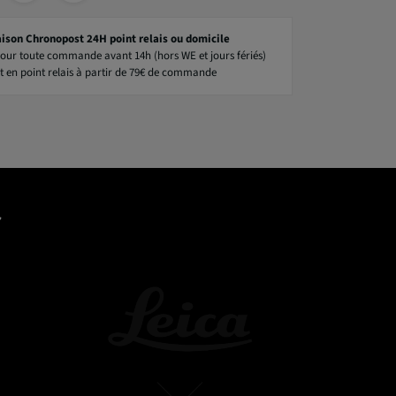
aison Chronopost 24H point relais ou domicile
our toute commande avant 14h (hors WE et jours fériés)
t en point relais à partir de 79€ de commande
7