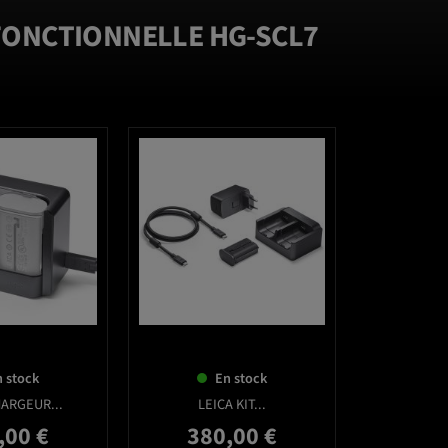
FONCTIONNELLE HG-SCL7
favorite_border
favorite_border
 stock
En stock
HARGEUR...
LEICA KIT...
,00 €
380,00 €
Prix