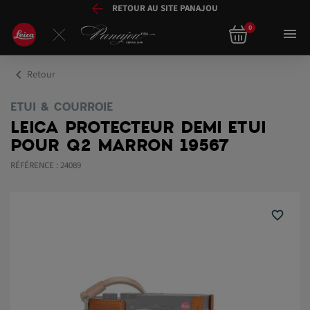
RETOUR AU SITE PANAJOU
0

chevron_left
Retour
ETUI & COURROIE
LEICA PROTECTEUR DEMI ETUI
POUR Q2 MARRON 19567
RÉFÉRENCE : 24089
favorite_border