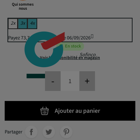
Qui sommes
nous
2x
3x
4x
Payez 73,74 € puis 72,50 € le 06/09/2026
En stock
Sofinco
Voir la disponibilité en magasin
-
+
Ajouter au panier
Partager