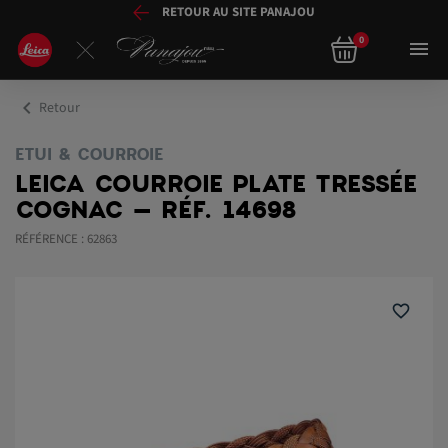
RETOUR AU SITE PANAJOU
0

chevron_left
Retour
ETUI & COURROIE
LEICA COURROIE PLATE TRESSÉE
COGNAC – RÉF. 14698
RÉFÉRENCE : 62863
favorite_border