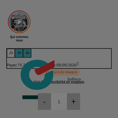
Qui sommes
nous
2x
3x
4x
Payez 75,78 € puis 74,50 € le 09/09/2026
En cours de réappro
Sofinco
Voir la disponibilité en magasin
-
+