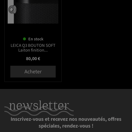
En stock
LEICA Q3 BOUTON SOFT
Laiton finition...
Prix
80,00 €
Acheter
newsletter
Inscrivez-vous et recevez nos nouveautés, offres
spéciales, rendez-vous !