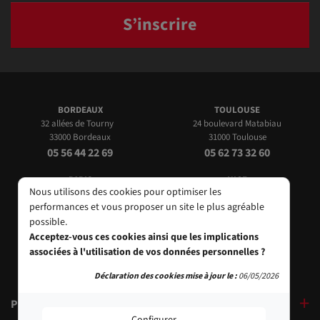
S’inscrire
BORDEAUX
TOULOUSE
32 allées de Tourny
24 boulevard Matabiau
33000 Bordeaux
31000 Toulouse
05 56 44 22 69
05 62 73 32 60
PARIS
NICE
Nous utilisons des cookies pour optimiser les
9, bd des Filles-du-Calvaire
24 Rue de l'Hôtel des Postes
performances et vous proposer un site le plus agréable
75003 Paris
06000 Nice
possible.
01 40 29 91 91
04 93 01 52 25
Acceptez-vous ces cookies ainsi que les implications
associées à l'utilisation de vos données personnelles ?
Déclaration des cookies mise à jour le :
06/05/2026
PRODUITS
Configurer