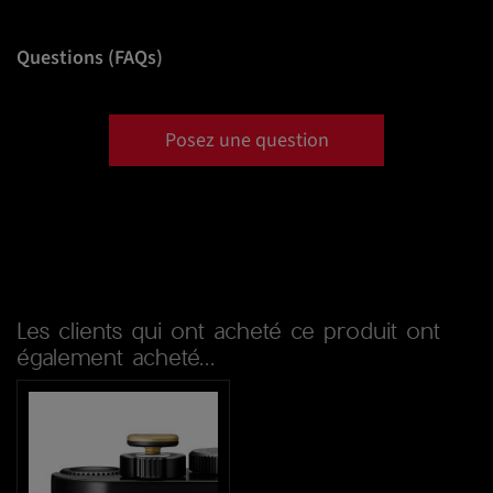
Questions (FAQs)
Posez une question
Les clients qui ont acheté ce produit ont
également acheté...
favorite_border