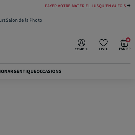
PAYER VOTRE MATÉRIEL JUSQU'EN 84 FOIS
319,90 €
Ajouter au panier
urs
Salon de la Photo
0
PANIER
COMPTE
LISTE
ION
ARGENTIQUE
OCCASIONS