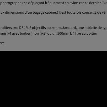
s photographes se déplaçant fréquement en avion car ce dernier ‘’vo
x dimensions d’un bagage cabine.( Il est toutefois conseillé de vé
boitiers pro DSLR, 6 objectifs ou zoom standard, une tablette de typ
mm f/4 avec boitier( non fixé) ou un 500mm f/4 fixé au boitier
9cm