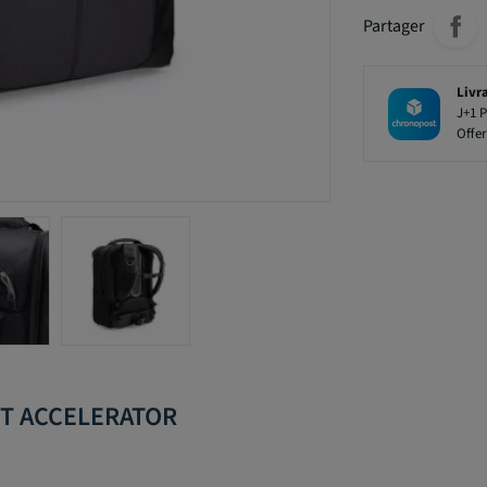
Partager
Livr
J+1 P
Offer
RT ACCELERATOR