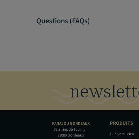
Questions (FAQs)
newslett
PRODUITS
PANAJOU
BORDEAUX
32 allées de Tourny
L'univers Leica
33000 Bordeaux