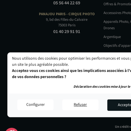
05 56 44 22 69
Offres & Promot
Accessoires Phot
PANAJOU PARIS -
CIRQUE PHOTO
9, bd des Filles-du-Calvaire
Appareils Photo,
75003 Paris
Drones
01 40 29 91 91
Argentique
Objectifs d'appar
Occasions
Nous utilisons des cookies pour optimiser les performances et vous
un site le plus agréable possible.
Acceptez-vous ces cookies ainsi que les implications associées à l'u
de vos données personnelles ?
Déclaration des cookies mise à jour le 
Configurer
Refuser
Accept
Un crédit 