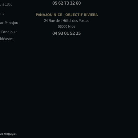
05 62 73 32 60
uis 1865
nt
PANAJOU NICE -
OBJECTIF RIVIERA
24 Rue de l'Hôtel des Postes
par Panajou
06000 Nice
 Panajou :
04 93 01 52 25
idéastes
us engager.