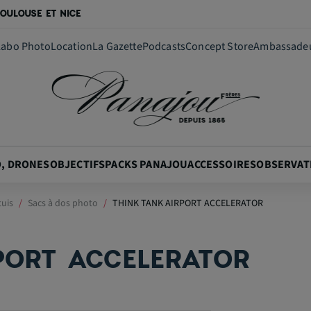
OULOUSE ET NICE
Labo Photo
Location
La Gazette
Podcasts
Concept Store
Ambassade
O, DRONES
OBJECTIFS
PACKS PANAJOU
ACCESSOIRES
OBSERVAT
tuis
Sacs à dos photo
THINK TANK AIRPORT ACCELERATOR
PORT ACCELERATOR