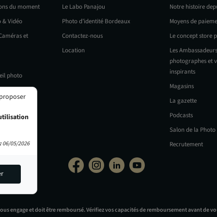
ions du moment
Le Labo Panajou
Notre histoire dep
o & Vidéo
Photo d’identité Bordeaux
Moyens de paieme
 Caméras et
Contactez-nous
Le concept store 
Location
Les Ambassadeurs
photographes et v
inspirants
eil photo
Magasins
 proposer
La gazette
Podcasts
tilisation
Salon de la Photo
:
06/05/2026
Recrutement
er
vous engage et doit être remboursé. Vérifiez vos capacités de remboursement avant de vo