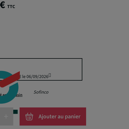
 €
TTC
uis 159,95 € le 06/09/2026
Sofinco
té en magasin
+
Ajouter au panier