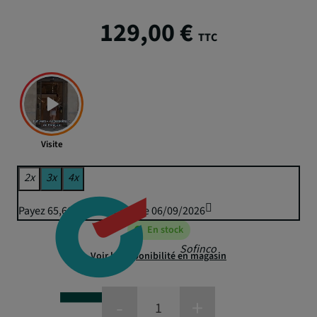
129,00 €
TTC
Visite
2x
3x
4x
Payez 65,60 € puis 64,50 € le 06/09/2026
En stock
Sofinco
Voir la disponibilité en magasin
-
+