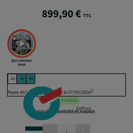
899,90 €
TTC
Qui sommes
nous
2x
3x
4x
Payez 457,68 € puis 449,95 € le 07/09/2026
En stock
Sofinco
Voir la disponibilité en magasin