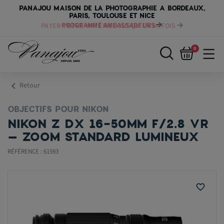
PANAJOU MAISON DE LA PHOTOGRAPHIE A BORDEAUX,
PARIS, TOULOUSE ET NICE
PAYER VOTRE MATÉRIEL JUSQU'EN 84 FOIS
0
chevron_left
Retour
OBJECTIFS POUR NIKON
NIKON Z DX 16-50MM F/2.8 VR
– ZOOM STANDARD LUMINEUX
RÉFÉRENCE : 61593
favorite_border