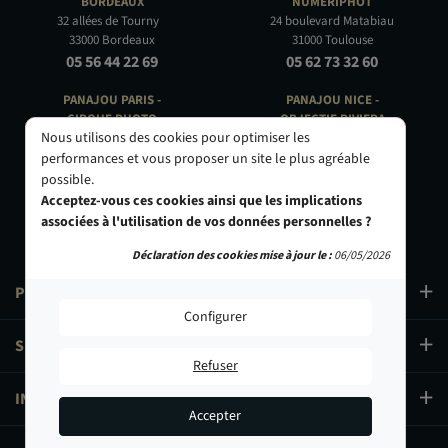
BORDEAUX
NUMÉRIPHOT
32 allées de Tourny
24 boulevard Matabiau
33000 Bordeaux
31000 Toulouse
05 56 44 22 69
05 62 73 32 60
PANAJOU PARIS -
PANAJOU NICE -
CIRQUE PHOTO
OBJECTIF RIVIERA
Nous utilisons des cookies pour optimiser les
9, bd des Filles-du-Calvaire
24 Rue de l'Hôtel des Postes
75003 Paris
06000 Nice
performances et vous proposer un site le plus agréable
01 40 29 91 91
04 93 01 52 25
possible.
Acceptez-vous ces cookies ainsi que les implications
associées à l'utilisation de vos données personnelles ?
Déclaration des cookies mise à jour le :
06/05/2026
PRODUITS
Configurer
SERVICES
Refuser
INFORMATIONS
Accepter
899,90 €