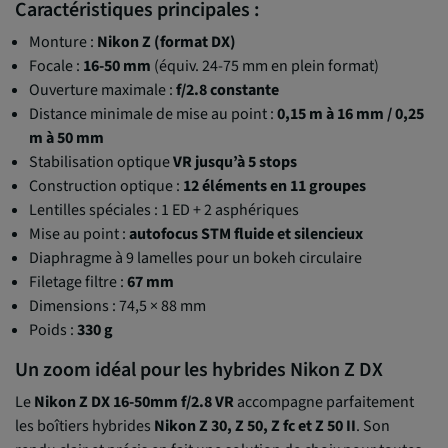
Caractéristiques principales :
Monture :
Nikon Z (format DX)
Focale :
16-50 mm
(équiv. 24-75 mm en plein format)
Ouverture maximale :
f/2.8 constante
Distance minimale de mise au point :
0,15 m à 16 mm / 0,25
m à 50 mm
Stabilisation optique
VR jusqu’à 5 stops
Construction optique :
12 éléments en 11 groupes
Lentilles spéciales : 1 ED + 2 asphériques
Mise au point :
autofocus STM fluide et silencieux
Diaphragme à 9 lamelles pour un bokeh circulaire
Filetage filtre :
67 mm
Dimensions : 74,5 × 88 mm
Poids :
330 g
Un zoom idéal pour les hybrides Nikon Z DX
Le
Nikon Z DX 16-50mm f/2.8 VR
accompagne parfaitement
les boîtiers hybrides
Nikon Z 30, Z 50, Z fc et Z 50 II
. Son